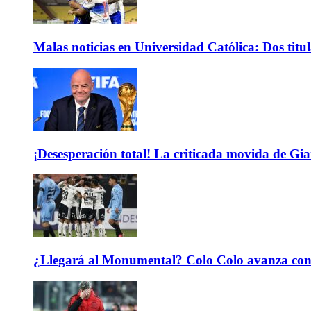
Malas noticias en Universidad Católica: Dos titu
¡Desesperación total! La criticada movida de Gi
¿Llegará al Monumental? Colo Colo avanza con 