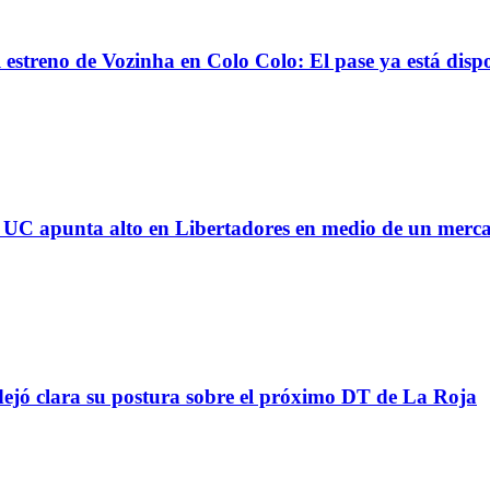
reno de Vozinha en Colo Colo: El pase ya está dispo
 la UC apunta alto en Libertadores en medio de un mer
ejó clara su postura sobre el próximo DT de La Roja