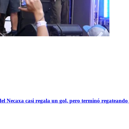
el Necaxa casi regala un gol, pero terminó regatean