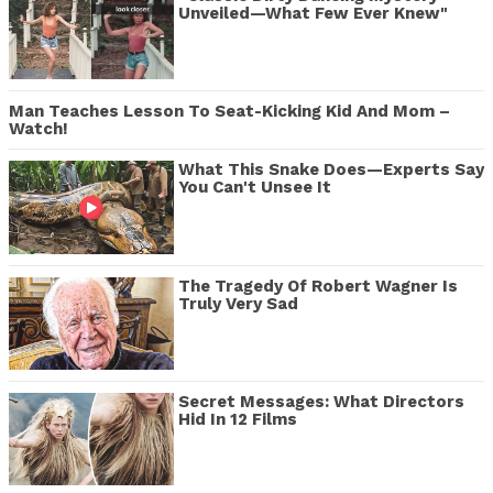
Unveiled—What Few Ever Knew"
Man Teaches Lesson To Seat-Kicking Kid And Mom –
Watch!
What This Snake Does—Experts Say
You Can't Unsee It
The Tragedy Of Robert Wagner Is
Truly Very Sad
Secret Messages: What Directors
Hid In 12 Films