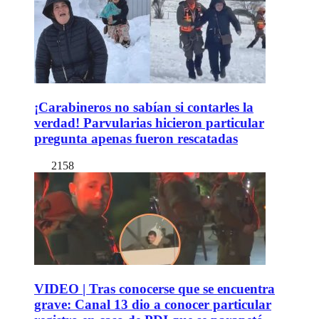
¡Carabineros no sabían si contarles la
verdad! Parvularias hicieron particular
pregunta apenas fueron rescatadas
2158
VIDEO | Tras conocerse que se encuentra
grave: Canal 13 dio a conocer particular