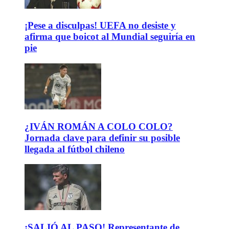
¡Pese a disculpas! UEFA no desiste y
afirma que boicot al Mundial seguiría en
pie
¿IVÁN ROMÁN A COLO COLO?
Jornada clave para definir su posible
llegada al fútbol chileno
¡SALIÓ AL PASO! Representante de