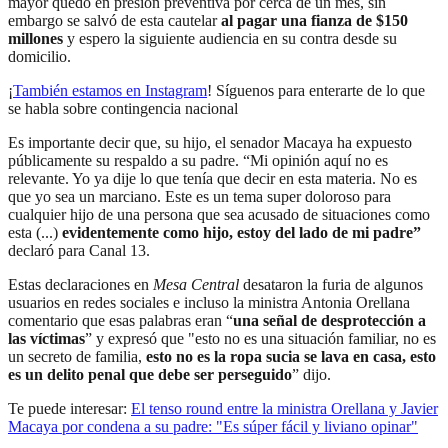
mayor quedó en presión preventiva por cerca de un mes, sin
embargo se salvó de esta cautelar
al pagar una fianza de $150
millones
y espero la siguiente audiencia en su contra desde su
domicilio.
¡
También estamos en Instagram
! Síguenos para enterarte de lo que
se habla sobre contingencia nacional
Es importante decir que, su hijo, el senador Macaya ha expuesto
públicamente su respaldo a su padre. “Mi opinión aquí no es
relevante. Yo ya dije lo que tenía que decir en esta materia. No es
que yo sea un marciano. Este es un tema super doloroso para
cualquier hijo de una persona que sea acusado de situaciones como
esta (...)
evidentemente como hijo, estoy del lado de mi padre”
declaró para Canal 13.
Estas declaraciones en
Mesa Central
desataron la furia de algunos
usuarios en redes sociales e incluso la ministra Antonia Orellana
comentario que esas palabras eran “
una señal de desprotección a
las víctimas
” y expresó que "esto no es una situación familiar, no es
un secreto de familia,
esto no es la ropa sucia se lava en casa, esto
es un delito penal que debe ser perseguido
” dijo.
Te puede interesar:
El tenso round entre la ministra Orellana y Javier
Macaya por condena a su padre: "Es súper fácil y liviano opinar"