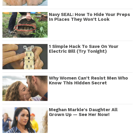
Navy SEAL: How To Hide Your Preps
In Places They Won't Look
1 Simple Hack To Save On Your
Electric Bill (Try Tonight)
Why Women Can't Resist Men Who
Know This Hidden Secret
Meghan Markle's Daughter All
Grown Up — See Her Now!