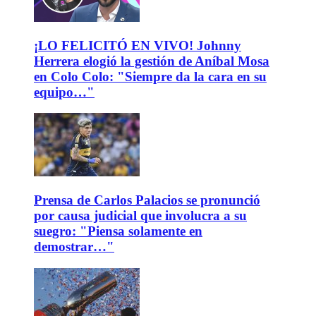
¡LO FELICITÓ EN VIVO! Johnny
Herrera elogió la gestión de Aníbal Mosa
en Colo Colo: "Siempre da la cara en su
equipo…"
Prensa de Carlos Palacios se pronunció
por causa judicial que involucra a su
suegro: "Piensa solamente en
demostrar…"