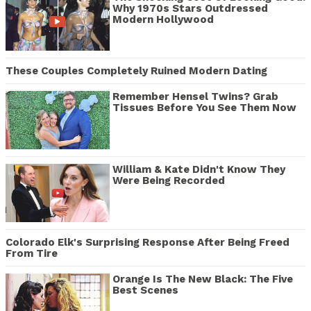
Why 1970s Stars Outdressed
Modern Hollywood
These Couples Completely Ruined Modern Dating
Remember Hensel Twins? Grab
Tissues Before You See Them Now
William & Kate Didn't Know They
Were Being Recorded
Colorado Elk's Surprising Response After Being Freed
From Tire
Orange Is The New Black: The Five
Best Scenes