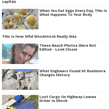
capitán
When You Eat Eggs Every Day, This Is
What Happens To Your Body
This Is How Wild Woodstock Really Was
These Beach Photos Were Not
Edited - Look Closer
What Engineers Found At Rushmore
Changes History
Lost Cargo On Highway Leaves
Driver In Shock