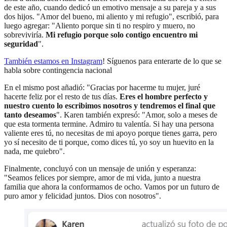
de este año, cuando dedicó un emotivo mensaje a su pareja y a sus
dos hijos. "Amor del bueno, mi aliento y mi refugio", escribió, para
luego agregar: "Aliento porque sin ti no respiro y muero, no
sobreviviría.
Mi refugio porque solo contigo encuentro mi
seguridad
".
También estamos en Instagram
! Síguenos para enterarte de lo que se
habla sobre contingencia nacional
En el mismo post añadió: "Gracias por hacerme tu mujer, juré
hacerte feliz por el resto de tus días.
Eres el hombre perfecto y
nuestro cuento lo escribimos nosotros y tendremos el final que
tanto deseamos
". Karen también expresó: "Amor, solo a meses de
que esta tormenta termine. Admiro tu valentía. Si hay una persona
valiente eres tú, no necesitas de mi apoyo porque tienes garra, pero
yo sí necesito de ti porque, como dices tú, yo soy un huevito en la
nada, me quiebro".
Finalmente, concluyó con un mensaje de unión y esperanza:
"Seamos felices por siempre, amor de mi vida, junto a nuestra
familia que ahora la conformamos de ocho. Vamos por un futuro de
puro amor y felicidad juntos. Dios con nosotros".