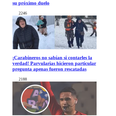
su próximo duelo
2246
¡Carabineros no sabían si contarles la
verdad! Parvularias hicieron particular
pregunta apenas fueron rescatadas
2188