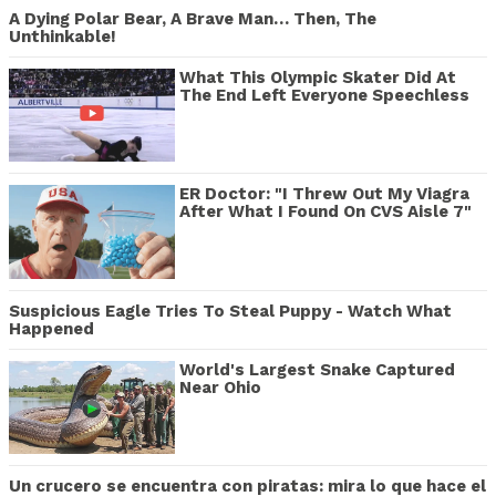
A Dying Polar Bear, A Brave Man… Then, The
Unthinkable!
What This Olympic Skater Did At
The End Left Everyone Speechless
ER Doctor: "I Threw Out My Viagra
After What I Found On CVS Aisle 7"
Suspicious Eagle Tries To Steal Puppy - Watch What
Happened
World's Largest Snake Captured
Near Ohio
Un crucero se encuentra con piratas: mira lo que hace el