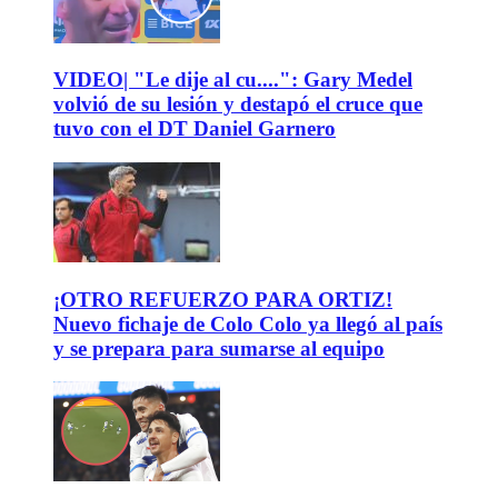
VIDEO| "Le dije al cu....": Gary Medel
volvió de su lesión y destapó el cruce que
tuvo con el DT Daniel Garnero
¡OTRO REFUERZO PARA ORTIZ!
Nuevo fichaje de Colo Colo ya llegó al país
y se prepara para sumarse al equipo