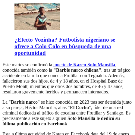
¿Efecto Vozinha? Futbolista nigeriano se
ofrece a Colo Colo en búsqueda de una
oportunidad
Este martes se confirmó la
muerte de
Karen Soto Mansilla
,
conocida también como la
"Barbie narco chilena"
, tras un trágico
accidente en la ruta que conecta Frutillar con Tegualda. Además,
fallecieron sus dos hijos, de 4 y 18 años, en el Hospital Base de
Puerto Montt, mientras que otros dos hombres, de 46 y 47 años,
resultaron gravemente heridos y permanecen internados.
La "
Barbie narco
" se hizo conocida en 2023 tras ser detenida junto
a su pareja, Héctor Mancilla, alias "
El Cocho
", líder de una red
criminal dedicada al tráfico de cocaína entre Frutillar y Santiago. Es
precisamente a este sujeto a quien
Soto Mansilla le dedicó su
última publicación en Facebook
.
Esta a última actividad de Karen en Facebook data del 19 de enero