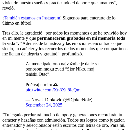
viviendo nuestro sueño y practicando el deporte que amamos",
reveló.
¡
También estamos en Instagram
! Síguenos para enterarte de lo
último en fútbol
Tras ello, le agradeció "por todos los momentos que he revivido hoy
en mi mente y que
permanecerán grabados en mi memoria toda
la vida".
"Además de la tristeza y las emociones encontradas que
siento, tu carácter y los recuerdos de los momentos que compartimos
me llenan de alegría y gratitud", profundizó.
Za mene,ipak, ono najvažnije je da te sa
ponosom mogu zvati “Sjor Niko, moj
teniski Otac”.
Počivaj u miru 🙏
pic.twitter.com/Xn8Xn8IcQm
— Novak Djokovic (@DjokerNole)
September 24, 2025
"Tu legado perdurará mucho tiempo y generaciones recordarán tu
carácter y hazañas con admiración. Todos tus logros como jugador,
entrenador y seleccionador están escritos con letras de oro. Para mí,