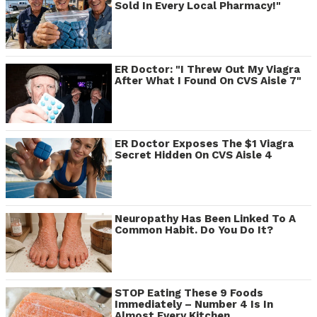
Sold In Every Local Pharmacy!"
ER Doctor: "I Threw Out My Viagra
After What I Found On CVS Aisle 7"
ER Doctor Exposes The $1 Viagra
Secret Hidden On CVS Aisle 4
Neuropathy Has Been Linked To A
Common Habit. Do You Do It?
STOP Eating These 9 Foods
Immediately – Number 4 Is In
Almost Every Kitchen