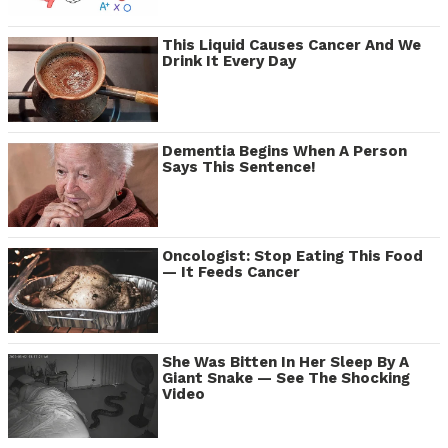
This Liquid Causes Cancer And We
Drink It Every Day
Dementia Begins When A Person
Says This Sentence!
Oncologist: Stop Eating This Food
— It Feeds Cancer
She Was Bitten In Her Sleep By A
Giant Snake — See The Shocking
Video