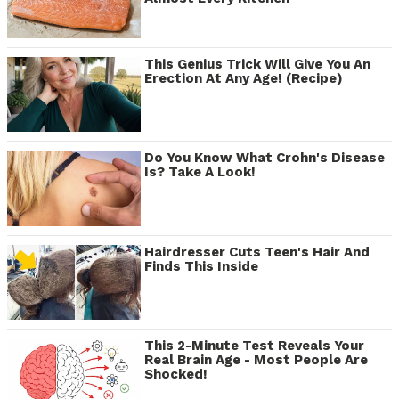
This Genius Trick Will Give You An
Erection At Any Age! (Recipe)
Do You Know What Crohn's Disease
Is? Take A Look!
Hairdresser Cuts Teen's Hair And
Finds This Inside
This 2-Minute Test Reveals Your
Real Brain Age - Most People Are
Shocked!