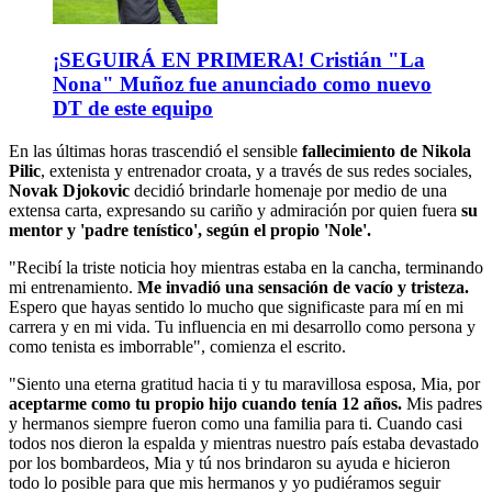
¡SEGUIRÁ EN PRIMERA! Cristián "La
Nona" Muñoz fue anunciado como nuevo
DT de este equipo
En las últimas horas trascendió el sensible
fallecimiento de Nikola
Pilic
, extenista y entrenador croata, y a través de sus redes sociales,
Novak Djokovic
decidió brindarle homenaje por medio de una
extensa carta, expresando su cariño y admiración por quien fuera
su
mentor y 'padre tenístico', según el propio 'Nole'.
"Recibí la triste noticia hoy mientras estaba en la cancha, terminando
mi entrenamiento.
Me invadió una sensación de vacío y tristeza.
Espero que hayas sentido lo mucho que significaste para mí en mi
carrera y en mi vida. Tu influencia en mi desarrollo como persona y
como tenista es imborrable", comienza el escrito.
"Siento una eterna gratitud hacia ti y tu maravillosa esposa, Mia, por
aceptarme como tu propio hijo cuando tenía 12 años.
Mis padres
y hermanos siempre fueron como una familia para ti. Cuando casi
todos nos dieron la espalda y mientras nuestro país estaba devastado
por los bombardeos, Mia y tú nos brindaron su ayuda e hicieron
todo lo posible para que mis hermanos y yo pudiéramos seguir