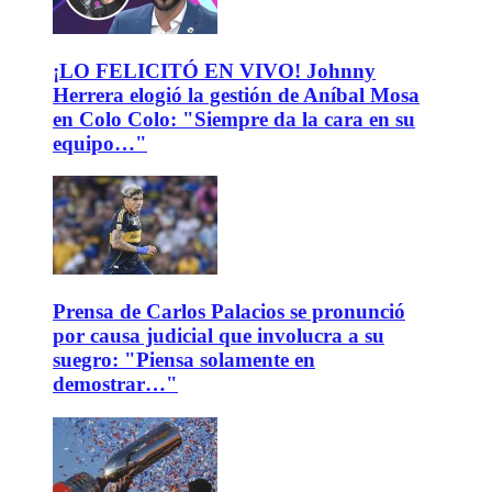
¡LO FELICITÓ EN VIVO! Johnny
Herrera elogió la gestión de Aníbal Mosa
en Colo Colo: "Siempre da la cara en su
equipo…"
Prensa de Carlos Palacios se pronunció
por causa judicial que involucra a su
suegro: "Piensa solamente en
demostrar…"