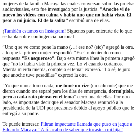
mujeres de la familia Macaya las cuales conversan sobre las pruebas
audiovisuales, esto fue investigado por la justicia.
”Anoche vi de
nuevo los videos con calma y había uno que no había visto. El
peor a mi juicio. El de la salita”
escribió una de ellas.
¡
También estamos en Instagram
! Síguenos para enterarte de lo que
se habla sobre contingencia nacional
”Uno q se ve como pone la mano (…) ese no? (sic)” agregó la otra,
a lo que la primera mujer respondió. "Ese" obteniendo como
respuesta
”Es asqueroso”
. Bajo esta misma línea la primera agregó
que “no lo había visto la primera vez. Lo vi cuando cortamos.
Mierda mierda mierda, complejo el tema” expresó. ”Lo sé, te juro
que anoche tuve pesadillas” expresó la otra.
"Yo que nunca tomo nada,
me tomé un rize
(un calmante) que me
dieron cuando me separé para los días de emergencia,
dormí piola,
pero a cada rato pienso en el tema
" cerró una de ellas. Por otro
lado, es importante decir que el senador Macaya renunció a la
presidencia de la UDI por presiones debido al apoyo público que le
entregó a su padre.
Te puede interesar:
Filtran impactante llamada que puso en jaque a
Eduardo Macaya: “Aló, acabo de saber que tocaste a mi hija”