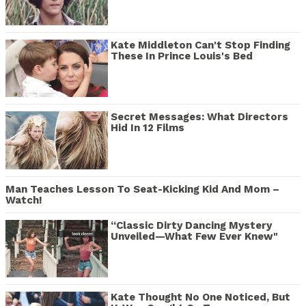
Kate Middleton Can't Stop Finding
These In Prince Louis's Bed
Secret Messages: What Directors
Hid In 12 Films
Man Teaches Lesson To Seat-Kicking Kid And Mom –
Watch!
“Classic Dirty Dancing Mystery
Unveiled—What Few Ever Knew"
Kate Thought No One Noticed, But