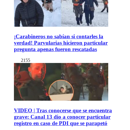
¡Carabineros no sabían si contarles la
verdad! Parvularias hicieron particular
pregunta apenas fueron rescatadas
2155
VIDEO | Tras conocerse que se encuentra
grave: Canal 13 dio a conocer particular
registro en caso de PDI que se parapetó