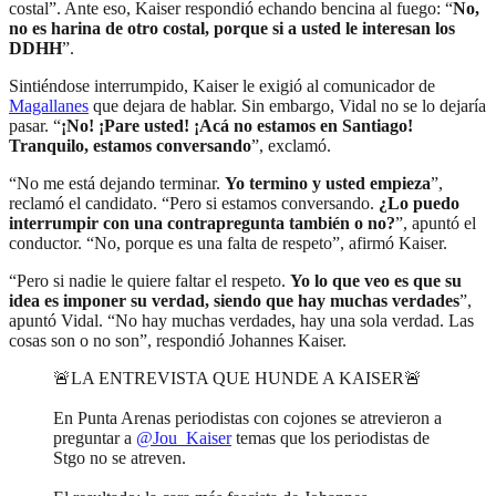
costal”. Ante eso, Kaiser respondió echando bencina al fuego: “
No,
no es harina de otro costal, porque si a usted le interesan los
DDHH
”.
Sintiéndose interrumpido, Kaiser le exigió al comunicador de
Magallanes
que dejara de hablar. Sin embargo, Vidal no se lo dejaría
pasar. “
¡No! ¡Pare usted! ¡Acá no estamos en Santiago!
Tranquilo, estamos conversando
”, exclamó.
“No me está dejando terminar.
Yo termino y usted empieza
”,
reclamó el candidato. “Pero si estamos conversando.
¿Lo puedo
interrumpir con una contrapregunta también o no?
”, apuntó el
conductor. “No, porque es una falta de respeto”, afirmó Kaiser.
“Pero si nadie le quiere faltar el respeto.
Yo lo que veo es que su
idea es imponer su verdad, siendo que hay muchas verdades
”,
apuntó Vidal. “No hay muchas verdades, hay una sola verdad. Las
cosas son o no son”, respondió Johannes Kaiser.
🚨LA ENTREVISTA QUE HUNDE A KAISER🚨
En Punta Arenas periodistas con cojones se atrevieron a
preguntar a
@Jou_Kaiser
temas que los periodistas de
Stgo no se atreven.