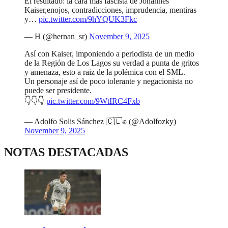
El resultado: la cara más fascista de Johannes
Kaiser,enojos, contradicciones, imprudencia, mentiras
y…
pic.twitter.com/9hYQUK3Fkc
— H (@hernan_sr)
November 9, 2025
Así con Kaiser, imponiendo a periodista de un medio
de la Región de Los Lagos su verdad a punta de gritos
y amenaza, esto a raiz de la polémica con el SML.
Un personaje así de poco tolerante y negacionista no
puede ser presidente.
👇👇👇
pic.twitter.com/9WtIRC4Fxb
— Adolfo Solis Sánchez 🇨🇱✊ (@Adolfozky)
November 9, 2025
NOTAS DESTACADAS