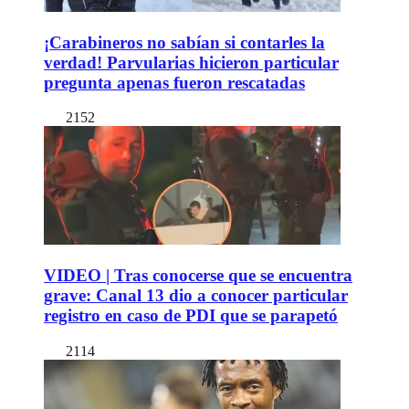
¡Carabineros no sabían si contarles la
verdad! Parvularias hicieron particular
pregunta apenas fueron rescatadas
2152
VIDEO | Tras conocerse que se encuentra
grave: Canal 13 dio a conocer particular
registro en caso de PDI que se parapetó
2114