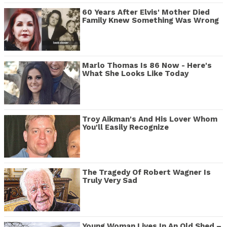
60 Years After Elvis' Mother Died
Family Knew Something Was Wrong
Marlo Thomas Is 86 Now - Here's
What She Looks Like Today
Troy Aikman's And His Lover Whom
You'll Easily Recognize
The Tragedy Of Robert Wagner Is
Truly Very Sad
Young Woman Lives In An Old Shed –