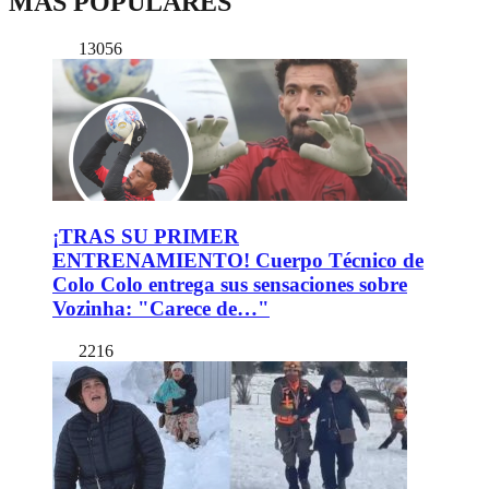
MÁS POPULARES
13056
¡TRAS SU PRIMER
ENTRENAMIENTO! Cuerpo Técnico de
Colo Colo entrega sus sensaciones sobre
Vozinha: "Carece de…"
2216