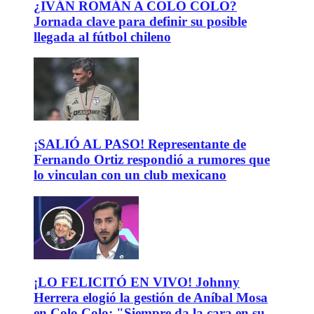
¿IVÁN ROMÁN A COLO COLO?
Jornada clave para definir su posible
llegada al fútbol chileno
¡SALIÓ AL PASO! Representante de
Fernando Ortiz respondió a rumores que
lo vinculan con un club mexicano
¡LO FELICITÓ EN VIVO! Johnny
Herrera elogió la gestión de Aníbal Mosa
en Colo Colo: "Siempre da la cara en su