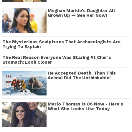
Meghan Markle's Daughter All
Grown Up — See Her Now!
The Mysterious Sculptures That Archaeologists Are
Trying To Explain
The Real Reason Everyone Was Staring At Cher's
Stomach: Look Closer
He Accepted Death, Then This
Animal Did The Unthinkable!
Marlo Thomas Is 86 Now - Here's
What She Looks Like Today