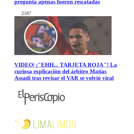
pregunta apenas fueron rescatadas
2187
VIDEO| ¡"EHH... TARJETA ROJA"! La
curiosa explicación del árbitro Matías
Assadi tras revisar el VAR se volvió viral