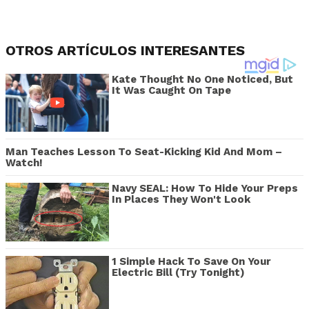
OTROS ARTÍCULOS INTERESANTES
Kate Thought No One Noticed, But
It Was Caught On Tape
Man Teaches Lesson To Seat-Kicking Kid And Mom –
Watch!
Navy SEAL: How To Hide Your Preps
In Places They Won't Look
1 Simple Hack To Save On Your
Electric Bill (Try Tonight)