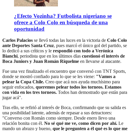
¿Efecto Vozinha? Futbolista nigeriano se
ofrece a Colo Colo en búsqueda de una
oportunidad
Carlos Palacios
se llevó todas las luces en la victoria de
Colo Colo
ante Deportes Santa Cruz
, pues marcó el único gol del partido, se
lo dedicó a sus críticos y le
respondió con todo a Verónica
Bianchi
, periodista que en los últimos días
cuestionó el interés de
Boca Juniors y Juan Román Riquelme
en llevarse al atacante.
Fue una vez finalizado el encuentro que conversó con TNT Sports,
donde se mostró confiado para lo que se les viene:
"Vamos a
pelear la Copa Chile.
Creo que acá nos ayuda muchísimo para
seguir enfocados,
queremos pelear todos los torneos. Estamos
con vida en los tres torneos.
Todos han demostrado que están para
jugar acá".
Tras ello, se refirió al interés de Boca, confirmando que su salida es
una posibilidad latente, además de repasar a sus detractores:
"Converso con Román como siempre. Desde enero llevo una
relación bonita con él.
No sé qué me ve, como dicen por ahí.
Le
mando un abrazo y bueno,
que le pregunten a él qué es lo que me