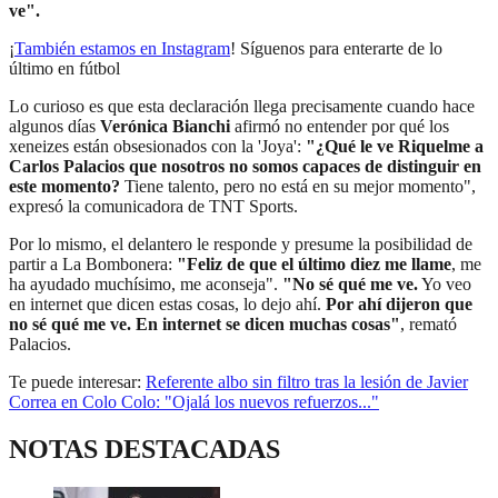
ve".
¡
También estamos en Instagram
! Síguenos para enterarte de lo
último en fútbol
Lo curioso es que esta declaración llega precisamente cuando hace
algunos días
Verónica Bianchi
afirmó no entender por qué los
xeneizes están obsesionados con la 'Joya':
"¿Qué le ve Riquelme a
Carlos Palacios que nosotros no somos capaces de distinguir en
este momento?
Tiene talento, pero no está en su mejor momento",
expresó la comunicadora de TNT Sports.
Por lo mismo, el delantero le responde y presume la posibilidad de
partir a La Bombonera:
"Feliz de que el último diez me llame
, me
ha ayudado muchísimo, me aconseja".
"No sé qué me ve.
Yo veo
en internet que dicen estas cosas, lo dejo ahí.
Por ahí dijeron que
no sé qué me ve. En internet se dicen muchas cosas"
, remató
Palacios.
Te puede interesar:
Referente albo sin filtro tras la lesión de Javier
Correa en Colo Colo: "Ojalá los nuevos refuerzos..."
NOTAS DESTACADAS