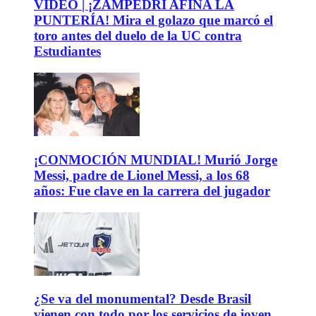
VIDEO | ¡ZAMPEDRI AFINA LA
PUNTERÍA! Mira el golazo que marcó el
toro antes del duelo de la UC contra
Estudiantes
¡CONMOCIÓN MUNDIAL! Murió Jorge
Messi, padre de Lionel Messi, a los 68
años: Fue clave en la carrera del jugador
¿Se va del monumental? Desde Brasil
vienen con todo por los servicios de joven