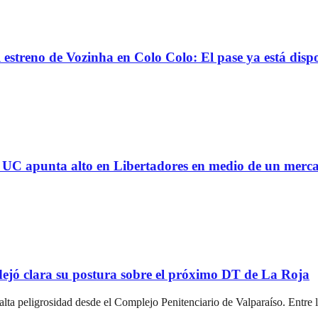
reno de Vozinha en Colo Colo: El pase ya está dispo
 la UC apunta alto en Libertadores en medio de un mer
ejó clara su postura sobre el próximo DT de La Roja
alta peligrosidad desde el Complejo Penitenciario de Valparaíso. Entr