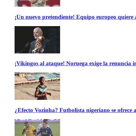
¡Un nuevo pretendiente! Equipo europeo quiere
¡Vikingos al ataque! Noruega exige la renuncia 
¿Efecto Vozinha? Futbolista nigeriano se ofrec