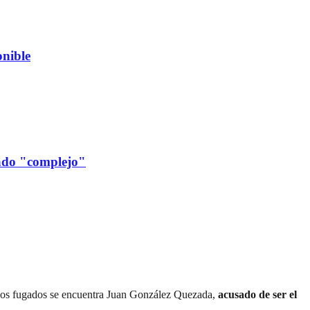
nible
cado "complejo"
e los fugados se encuentra Juan González Quezada,
acusado de ser el