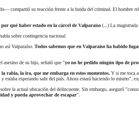
do— compartió su reacción frente a la huida del criminal. El hombre re
 por qué haber estado en la cárcel de Valparaíso
(...) La magistrad
e habla sobre contingencia nacional
no así Valparaíso.
Todos sabemos que en Valparaíso ha habido fugas.
l asesino de su hijo, señaló que "
yo no he pedido ningún tipo de prot
a la rabia, la ira, que me embarga en estos momentos.
Y si me toca 
 y estaba esperando salir del país. Ahora estará haciendo lo mismo", e
 sobre la actual ubicación del delincuente. Sin embargo, aseguró "conoc
nsidad y pueda aprovechar de escapar
".