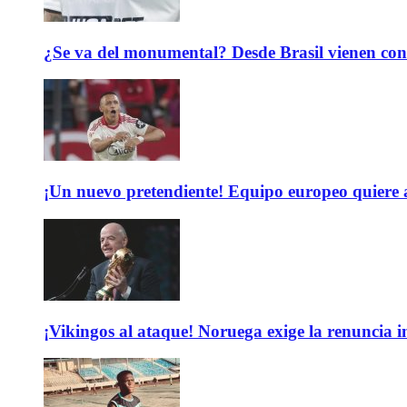
¿Se va del monumental? Desde Brasil vienen con 
¡Un nuevo pretendiente! Equipo europeo quiere
¡Vikingos al ataque! Noruega exige la renuncia 