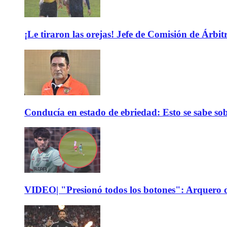
¡Le tiraron las orejas! Jefe de Comisión de Árbi
Conducía en estado de ebriedad: Esto se sabe sob
VIDEO| "Presionó todos los botones": Arquero d