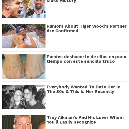
Make History
Rumors About Tiger Wood's Partner
Are Confirmed
Puedes deshacerte de ellas en poco
tiempo con este sencillo truco
Everybody Wanted To Date Her In
The 80s & This Is Her Recently
Troy Aikman's And His Lover Whom
You'll Easily Recognize