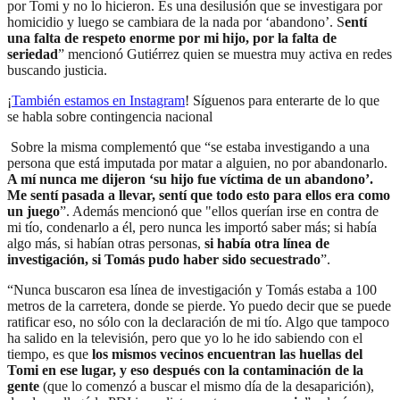
por Tomi y no lo hicieron. Es una desilusión que se investigara por
homicidio y luego se cambiara de la nada por ‘abandono’. S
entí
una falta de respeto enorme por mi hijo, por la falta de
seriedad
” mencionó Gutiérrez quien se muestra muy activa en redes
buscando justicia.
¡
También estamos en Instagram
! Síguenos para enterarte de lo que
se habla sobre contingencia nacional
Sobre la misma complementó que “se estaba investigando a una
persona que está imputada por matar a alguien, no por abandonarlo.
A mí nunca me dijeron ‘su hijo fue víctima de un abandono’.
Me sentí pasada a llevar, sentí que todo esto para ellos era como
un juego
”. Además mencionó que "ellos querían irse en contra de
mi tío, condenarlo a él, pero nunca les importó saber más; si había
algo más, si habían otras personas,
si había otra línea de
investigación, si Tomás pudo haber sido secuestrado
”.
“Nunca buscaron esa línea de investigación y Tomás estaba a 100
metros de la carretera, donde se pierde. Yo puedo decir que se puede
ratificar eso, no sólo con la declaración de mi tío. Algo que tampoco
ha salido en la televisión, pero que yo lo he ido sabiendo con el
tiempo, es que
los mismos vecinos encuentran las huellas del
Tomi en ese lugar, y eso después con la contaminación de la
gente
(que lo comenzó a buscar el mismo día de la desaparición),