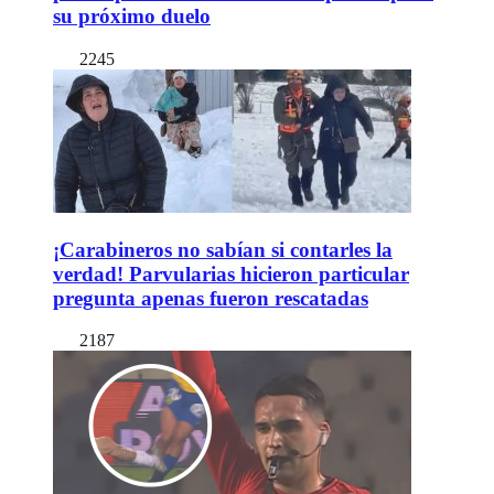
su próximo duelo
2245
¡Carabineros no sabían si contarles la
verdad! Parvularias hicieron particular
pregunta apenas fueron rescatadas
2187