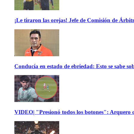
¡Le tiraron las orejas! Jefe de Comisión de Árbi
Conducía en estado de ebriedad: Esto se sabe sob
VIDEO| "Presionó todos los botones": Arquero d