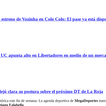
reno de Vozinha en Colo Colo: El pase ya está dispo
 la UC apunta alto en Libertadores en medio de un mer
ejó clara su postura sobre el próximo DT de La Roja
stórica este fin de semana. La agenda deportiva de
MegaDeportes
traer
tiago Falabella
.