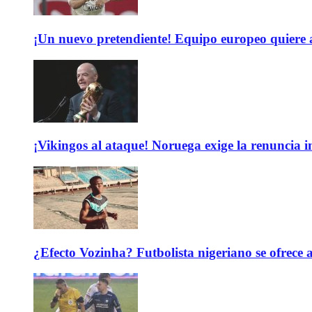
¡Un nuevo pretendiente! Equipo europeo quiere
¡Vikingos al ataque! Noruega exige la renuncia 
¿Efecto Vozinha? Futbolista nigeriano se ofrec