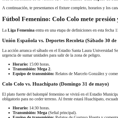
A continuación, te presentamos el fixture completo, horarios y los ca
Fútbol Femenino: Colo Colo mete presión 
La
Liga Femenina
entra en una etapa de definiciones en esta fecha 1
Unión Española vs. Deportes Recoleta (Sábado 30 de
La acción arranca el sábado en el Estadio Santa Laura Universidad Sek
urgencia de sumar unidades para salir de la zona de peligro.
Horario:
15:00 horas.
Transmisión:
Mega 2
.
Equipo de transmisión:
Relatos de Marcelo González y come
Colo Colo vs. Huachipato (Domingo 31 de mayo)
El plato fuerte del balompié femenino se vivirá en el Estadio Municip
obligatorio para no ceder terreno. Al frente estará Huachipato, escuad
Horario:
14:30 horas.
Transmisión:
Mega
(Señal principal).
Equipo de transmisión:
Relatos de Gustavo Huerta y comenta