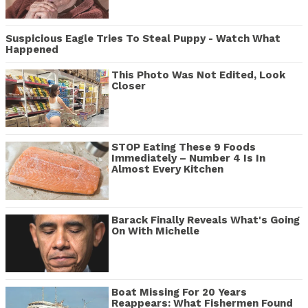
Suspicious Eagle Tries To Steal Puppy - Watch What
Happened
This Photo Was Not Edited, Look
Closer
STOP Eating These 9 Foods
Immediately – Number 4 Is In
Almost Every Kitchen
Barack Finally Reveals What's Going
On With Michelle
Boat Missing For 20 Years
Reappears: What Fishermen Found