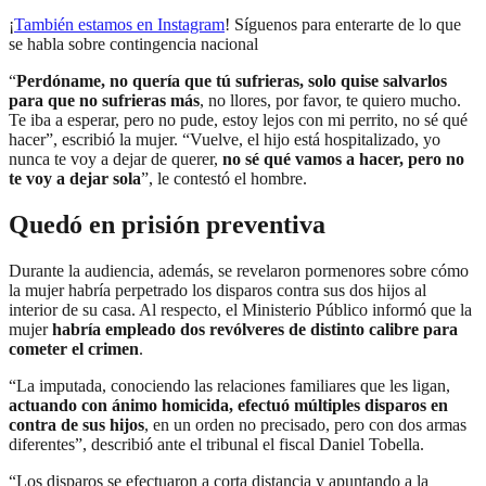
¡
También estamos en Instagram
! Síguenos para enterarte de lo que
se habla sobre contingencia nacional
“
Perdóname, no quería que tú sufrieras,
solo quise salvarlos
para que no sufrieras más
, no llores, por favor, te quiero mucho.
Te iba a esperar, pero no pude, estoy lejos con mi perrito, no sé qué
hacer”, escribió la mujer. “Vuelve, el hijo está hospitalizado, yo
nunca te voy a dejar de querer,
no sé qué vamos a hacer, pero no
te voy a dejar sola
”, le contestó el hombre.
Quedó en prisión preventiva
Durante la audiencia, además, se revelaron pormenores sobre cómo
la mujer habría perpetrado los disparos contra sus dos hijos al
interior de su casa. Al respecto, el Ministerio Público informó que la
mujer
habría empleado dos revólveres de distinto calibre para
cometer el crimen
.
“La imputada, conociendo las relaciones familiares que les ligan,
actuando con ánimo homicida, efectuó múltiples disparos en
contra de sus hijos
, en un orden no precisado, pero con dos armas
diferentes”, describió ante el tribunal el fiscal Daniel Tobella.
“Los disparos se efectuaron a corta distancia y apuntando a la