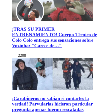
¡TRAS SU PRIMER
ENTRENAMIENTO! Cuerpo Técnico de
Colo Colo entrega sus sensaciones sobre
Vozinha: "Carece de…"
2208
¡Carabineros no sabían si contarles la
verdad! Parvularias hicieron particular
pregunta apenas fueron rescatadas