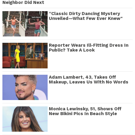
Neighbor Did Next
“Classic Dirty Dancing Mystery
Unveiled—What Few Ever Knew"
Reporter Wears Ill-Fitting Dress In
Public? Take A Look
Adam Lambert, 43, Takes Off
Makeup, Leaves Us With No Words
Monica Lewinsky, 51, Shows Off
New Bikini Pics In Beach Style