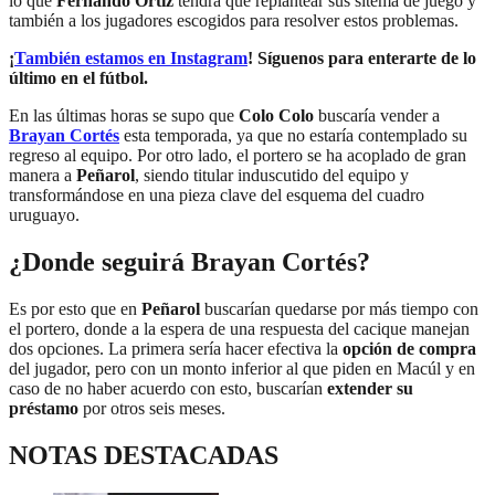
lo que
Fernando Ortiz
tendrá que replantear sus sitema de juego y
también a los jugadores escogidos para resolver estos problemas.
¡
También estamos en Instagram
! Síguenos para enterarte de lo
último en el fútbol.
En las últimas horas se supo que
Colo Colo
buscaría vender a
Brayan Cortés
esta temporada, ya que no estaría contemplado su
regreso al equipo. Por otro lado, el portero se ha acoplado de gran
manera a
Peñarol
, siendo titular induscutido del equipo y
transformándose en una pieza clave del esquema del cuadro
uruguayo.
¿Donde seguirá Brayan Cortés?
Es por esto que en
Peñarol
buscarían quedarse por más tiempo con
el portero, donde a la espera de una respuesta del cacique manejan
dos opciones. La primera sería hacer efectiva la
opción de compra
del jugador, pero con un monto inferior al que piden en Macúl y en
caso de no haber acuerdo con esto, buscarían
extender su
préstamo
por otros seis meses.
NOTAS DESTACADAS