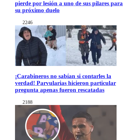
pierde por lesión a uno de sus pilares para
su próximo duelo
2246
¡Carabineros no sabían si contarles la
verdad! Parvularias hicieron particular
pregunta apenas fueron rescatadas
2188