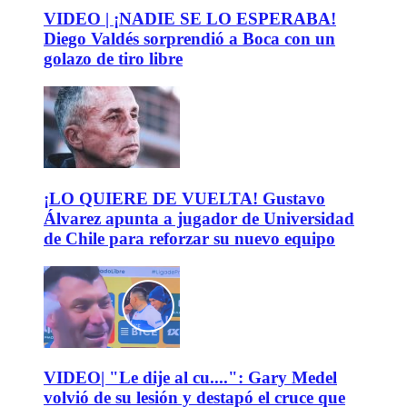
VIDEO | ¡NADIE SE LO ESPERABA!
Diego Valdés sorprendió a Boca con un
golazo de tiro libre
¡LO QUIERE DE VUELTA! Gustavo
Álvarez apunta a jugador de Universidad
de Chile para reforzar su nuevo equipo
VIDEO| "Le dije al cu....": Gary Medel
volvió de su lesión y destapó el cruce que