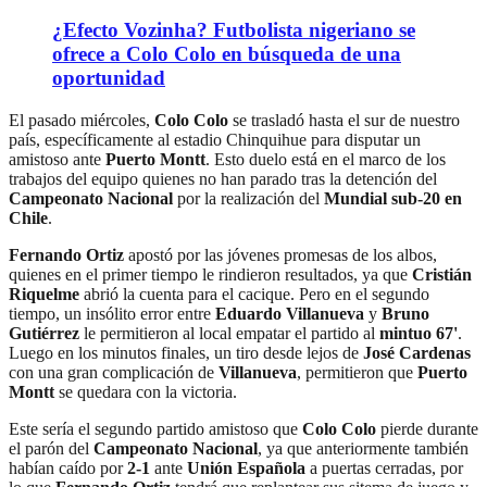
¿Efecto Vozinha? Futbolista nigeriano se
ofrece a Colo Colo en búsqueda de una
oportunidad
El pasado miércoles,
Colo Colo
se trasladó hasta el sur de nuestro
país, específicamente al estadio Chinquihue para disputar un
amistoso ante
Puerto Montt
. Esto duelo está en el marco de los
trabajos del equipo quienes no han parado tras la detención del
Campeonato Nacional
por la realización del
Mundial sub-20 en
Chile
.
Fernando Ortiz
apostó por las jóvenes promesas de los albos,
quienes en el primer tiempo le rindieron resultados, ya que
Cristián
Riquelme
abrió la cuenta para el cacique. Pero en el segundo
tiempo, un insólito error entre
Eduardo Villanueva
y
Bruno
Gutiérrez
le permitieron al local empatar el partido al
mintuo 67'
.
Luego en los minutos finales, un tiro desde lejos de
José Cardenas
con una gran complicación de
Villanueva
, permitieron que
Puerto
Montt
se quedara con la victoria.
Este sería el segundo partido amistoso que
Colo Colo
pierde durante
el parón del
Campeonato Nacional
, ya que anteriormente también
habían caído por
2-1
ante
Unión Española
a puertas cerradas, por