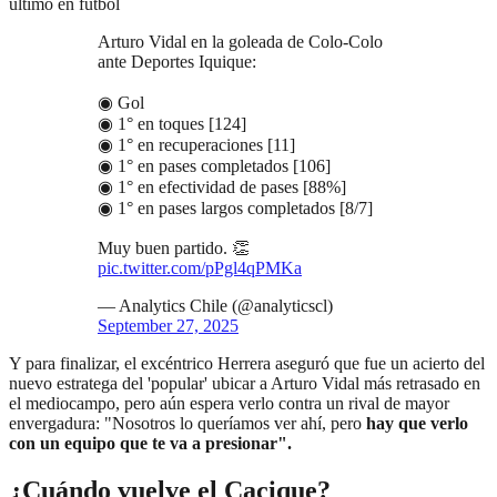
último en fútbol
Arturo Vidal en la goleada de Colo-Colo
ante Deportes Iquique:
◉ Gol
◉ 1° en toques [124]
◉ 1° en recuperaciones [11]
◉ 1° en pases completados [106]
◉ 1° en efectividad de pases [88%]
◉ 1° en pases largos completados [8/7]
Muy buen partido. 👏
pic.twitter.com/pPgl4qPMKa
— Analytics Chile (@analyticscl)
September 27, 2025
Y para finalizar, el excéntrico Herrera aseguró que fue un acierto del
nuevo estratega del 'popular' ubicar a Arturo Vidal más retrasado en
el mediocampo, pero aún espera verlo contra un rival de mayor
envergadura: "Nosotros lo queríamos ver ahí, pero
hay que verlo
con un equipo que te va a presionar".
¿Cuándo vuelve el Cacique?