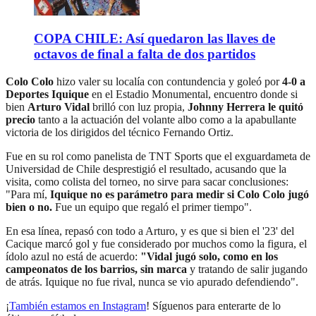
COPA CHILE: Así quedaron las llaves de
octavos de final a falta de dos partidos
Colo Colo
hizo valer su localía con contundencia y goleó por
4-0 a
Deportes Iquique
en el Estadio Monumental, encuentro donde si
bien
Arturo Vidal
brilló con luz propia,
Johnny Herrera le quitó
precio
tanto a la actuación del volante albo como a la apabullante
victoria de los dirigidos del técnico Fernando Ortiz.
Fue en su rol como panelista de TNT Sports que el exguardameta de
Universidad de Chile desprestigió el resultado, acusando que la
visita, como colista del torneo, no sirve para sacar conclusiones:
"Para mí,
Iquique no es parámetro para medir si Colo Colo jugó
bien o no.
Fue un equipo que regaló el primer tiempo".
En esa línea, repasó con todo a Arturo, y es que si bien el '23' del
Cacique marcó gol y fue considerado por muchos como la figura, el
ídolo azul no está de acuerdo:
"Vidal jugó solo, como en los
campeonatos de los barrios, sin marca
y tratando de salir jugando
de atrás. Iquique no fue rival, nunca se vio apurado defendiendo".
¡
También estamos en Instagram
! Síguenos para enterarte de lo