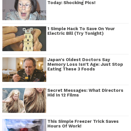
Today: Shocking Pics!
1 Simple Hack To Save On Your
Electric Bill (Try Tonight)
Japan's Oldest Doctors Say
Memory Loss Isn't Age: Just Stop
Eating These 3 Foods
Secret Messages: What Directors
Hid In 12 Films
This Simple Freezer Trick Saves
Hours Of Work!