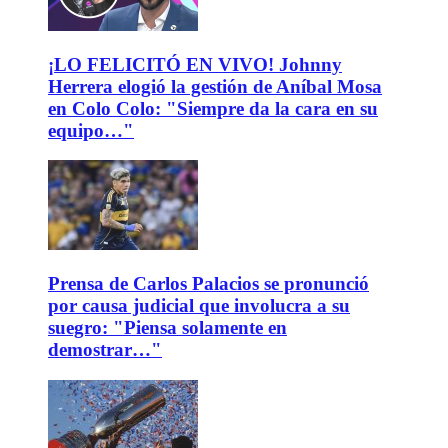
¡LO FELICITÓ EN VIVO! Johnny
Herrera elogió la gestión de Aníbal Mosa
en Colo Colo: "Siempre da la cara en su
equipo…"
Prensa de Carlos Palacios se pronunció
por causa judicial que involucra a su
suegro: "Piensa solamente en
demostrar…"