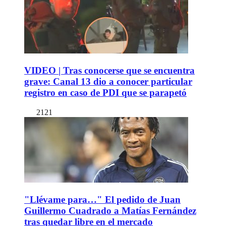
VIDEO | Tras conocerse que se encuentra
grave: Canal 13 dio a conocer particular
registro en caso de PDI que se parapetó
2121
"Llévame para…" El pedido de Juan
Guillermo Cuadrado a Matías Fernández
tras quedar libre en el mercado