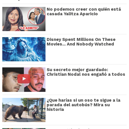
No podemos creer con quién está
casada Yalitza Aparicio
Disney Spent Millions On These
Movies... And Nobody Watched
Su secreto mejor guardado:
Christian Nodal nos engañó a todos
¿Que harías si un oso te sigue a la
parada del autobús? Mira su
historia