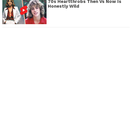
70s Heartthrobs Then Vs Now Is
Honestly Wild