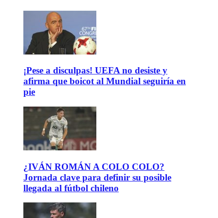
¡Pese a disculpas! UEFA no desiste y
afirma que boicot al Mundial seguiría en
pie
¿IVÁN ROMÁN A COLO COLO?
Jornada clave para definir su posible
llegada al fútbol chileno