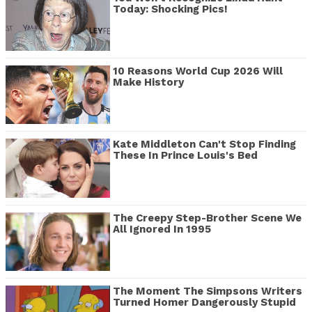
Today: Shocking Pics!
10 Reasons World Cup 2026 Will
Make History
Kate Middleton Can't Stop Finding
These In Prince Louis's Bed
The Creepy Step-Brother Scene We
All Ignored In 1995
The Moment The Simpsons Writers
Turned Homer Dangerously Stupid