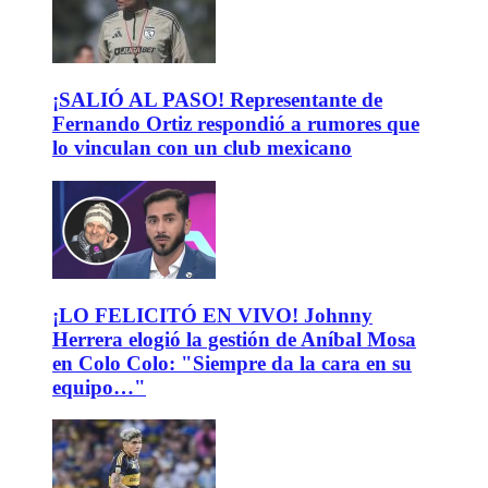
¡SALIÓ AL PASO! Representante de
Fernando Ortiz respondió a rumores que
lo vinculan con un club mexicano
¡LO FELICITÓ EN VIVO! Johnny
Herrera elogió la gestión de Aníbal Mosa
en Colo Colo: "Siempre da la cara en su
equipo…"