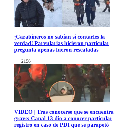
¡Carabineros no sabían si contarles la
verdad! Parvularias hicieron particular
pregunta apenas fueron rescatadas
2156
VIDEO | Tras conocerse que se encuentra
grave: Canal 13 dio a conocer particular
registro en caso de PDI que se parapetó