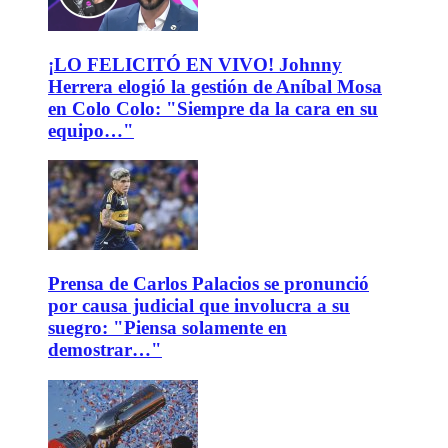
¡LO FELICITÓ EN VIVO! Johnny
Herrera elogió la gestión de Aníbal Mosa
en Colo Colo: "Siempre da la cara en su
equipo…"
Prensa de Carlos Palacios se pronunció
por causa judicial que involucra a su
suegro: "Piensa solamente en
demostrar…"