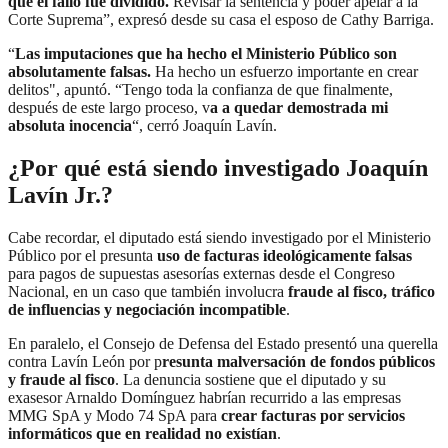
que el fallo fue dividido.
Revisar la sentencia y poder apelar a la
Corte Suprema”, expresó desde su casa el esposo de Cathy Barriga.
“
Las imputaciones que ha hecho el Ministerio Público son
absolutamente falsas.
Ha hecho un esfuerzo importante en crear
delitos", apuntó. “Tengo toda la confianza de que finalmente,
después de este largo proceso, v
a a quedar demostrada mi
absoluta inocencia
“, cerró Joaquín Lavín.
¿Por qué está siendo investigado Joaquín
Lavín Jr.?
Cabe recordar, el diputado está siendo investigado por el Ministerio
Público por el presunta
uso de facturas ideológicamente falsas
para pagos de supuestas asesorías externas desde el Congreso
Nacional, en un caso que también involucra
fraude al fisco, tráfico
de influencias y negociación incompatible
.
En paralelo, el Consejo de Defensa del Estado presentó una querella
contra Lavín León por p
resunta malversación de fondos públicos
y fraude al fisco
. La denuncia sostiene que el diputado y su
exasesor Arnaldo Domínguez habrían recurrido a las empresas
MMG SpA y Modo 74 SpA para
crear facturas por servicios
informáticos que en realidad no existían
.