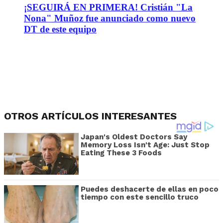
¡SEGUIRÁ EN PRIMERA! Cristián "La
Nona" Muñoz fue anunciado como nuevo
DT de este equipo
OTROS ARTÍCULOS INTERESANTES
Japan's Oldest Doctors Say
Memory Loss Isn't Age: Just Stop
Eating These 3 Foods
Puedes deshacerte de ellas en poco
tiempo con este sencillo truco