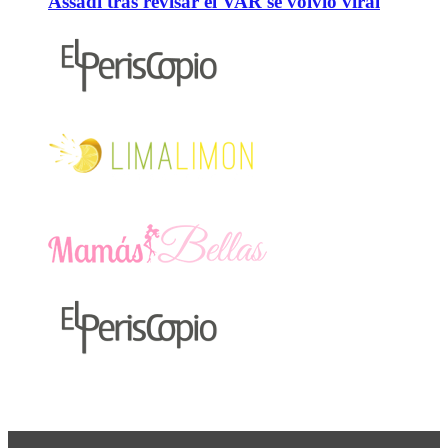
Assadi tras revisar el VAR se volvió viral