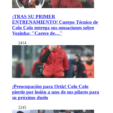
¡TRAS SU PRIMER
ENTRENAMIENTO! Cuerpo Técnico de
Colo Colo entrega sus sensaciones sobre
Vozinha: "Carece de…"
2414
¡Preocupación para Ortiz! Colo Colo
pierde por lesión a uno de sus pilares para
su próximo duelo
2245