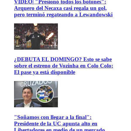
VIDEO| "Presionó todos los botones":
Arquero del Necaxa casi regala un gol,
pero terminó regateando a Lewandowski
¿DEBUTA EL DOMINGO? Esto se sabe
sobre el estreno de Vozinha en Colo Colo:
El pase ya está disponible
"Soñamos con llegar a la final":
Presidente de la UC apunta alto en
Libertadores en medio de un mercado