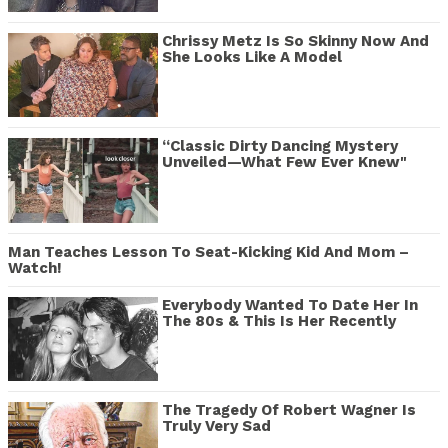
Chrissy Metz Is So Skinny Now And
She Looks Like A Model
“Classic Dirty Dancing Mystery
Unveiled—What Few Ever Knew"
Man Teaches Lesson To Seat-Kicking Kid And Mom –
Watch!
Everybody Wanted To Date Her In
The 80s & This Is Her Recently
The Tragedy Of Robert Wagner Is
Truly Very Sad