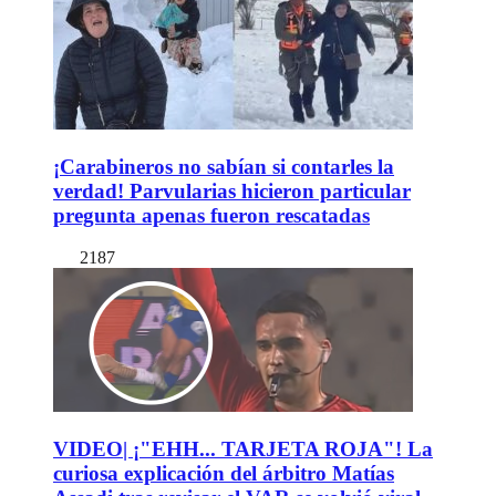
¡Carabineros no sabían si contarles la
verdad! Parvularias hicieron particular
pregunta apenas fueron rescatadas
2187
VIDEO| ¡"EHH... TARJETA ROJA"! La
curiosa explicación del árbitro Matías