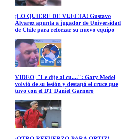
¡LO QUIERE DE VUELTA! Gustavo
Álvarez apunta a jugador de Universidad
de Chile para reforzar su nuevo equipo
VIDEO| "Le dije al cu....": Gary Medel
volvió de su lesión y destapó el cruce que
tuvo con el DT Daniel Garnero
¡OTRO REFUERZO PARA ORTIZ!