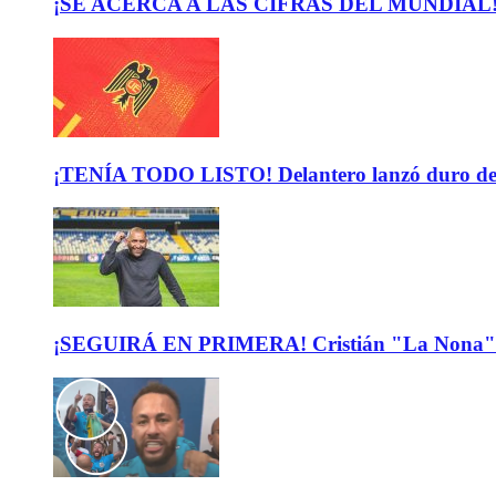
¡SE ACERCA A LAS CIFRAS DEL MUNDIAL! El b
¡TENÍA TODO LISTO! Delantero lanzó duro descar
¡SEGUIRÁ EN PRIMERA! Cristián "La Nona" M