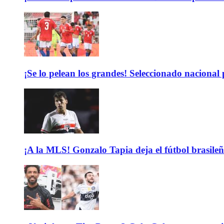
¡Se lo pelean los grandes! Seleccionado nacional
¡A la MLS! Gonzalo Tapia deja el fútbol brasileño