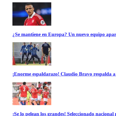
¿Se mantiene en Europa? Un nuevo equipo aparec
¡Enorme espaldarazo! Claudio Bravo respalda a 
¡Se lo pelean los grandes! Seleccionado nacional