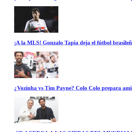
¡A la MLS! Gonzalo Tapia deja el fútbol brasileño
¿Vozinha vs Tim Payne? Colo Colo prepara ami