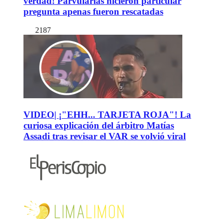
verdad! Parvularias hicieron particular
pregunta apenas fueron rescatadas
2187
VIDEO| ¡"EHH... TARJETA ROJA"! La
curiosa explicación del árbitro Matías
Assadi tras revisar el VAR se volvió viral