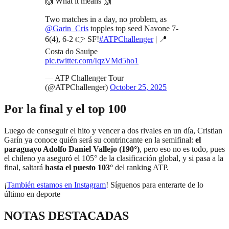
🙌 What it means 🙌
Two matches in a day, no problem, as
@Garin_Cris
topples top seed Navone 7-
6(4), 6-2 👉 SF!
#ATPChallenger
| 📍
Costa do Sauipe
pic.twitter.com/IqzVMd5ho1
— ATP Challenger Tour
(@ATPChallenger)
October 25, 2025
Por la final y el top 100
Luego de conseguir el hito y vencer a dos rivales en un día, Cristian
Garín ya conoce quién será su contrincante en la semifinal:
el
paraguayo Adolfo Daniel Vallejo (190°)
, pero eso no es todo, pues
el chileno ya aseguró el 105° de la clasificación global, y si pasa a la
final, saltará
hasta el puesto 103°
del ranking ATP.
¡
También estamos en Instagram
! Síguenos para enterarte de lo
último en deporte
NOTAS DESTACADAS