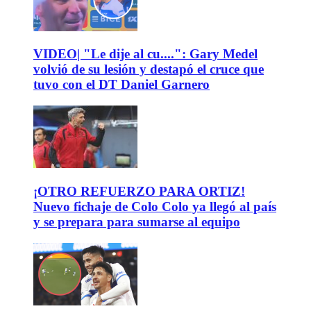
VIDEO| "Le dije al cu....": Gary Medel
volvió de su lesión y destapó el cruce que
tuvo con el DT Daniel Garnero
¡OTRO REFUERZO PARA ORTIZ!
Nuevo fichaje de Colo Colo ya llegó al país
y se prepara para sumarse al equipo