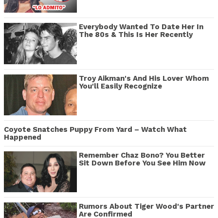
Everybody Wanted To Date Her In
The 80s & This Is Her Recently
Troy Aikman's And His Lover Whom
You'll Easily Recognize
Coyote Snatches Puppy From Yard – Watch What
Happened
Remember Chaz Bono? You Better
Sit Down Before You See Him Now
Rumors About Tiger Wood's Partner
Are Confirmed