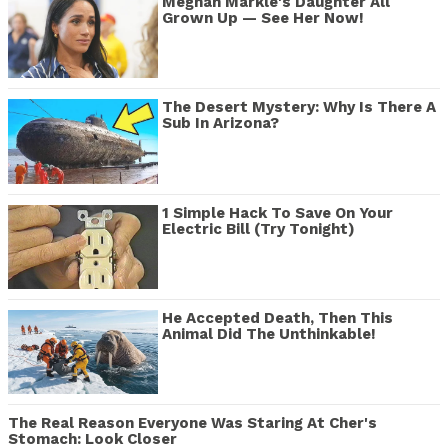
Meghan Markle's Daughter All
Grown Up — See Her Now!
The Desert Mystery: Why Is There A
Sub In Arizona?
1 Simple Hack To Save On Your
Electric Bill (Try Tonight)
He Accepted Death, Then This
Animal Did The Unthinkable!
The Real Reason Everyone Was Staring At Cher's
Stomach: Look Closer