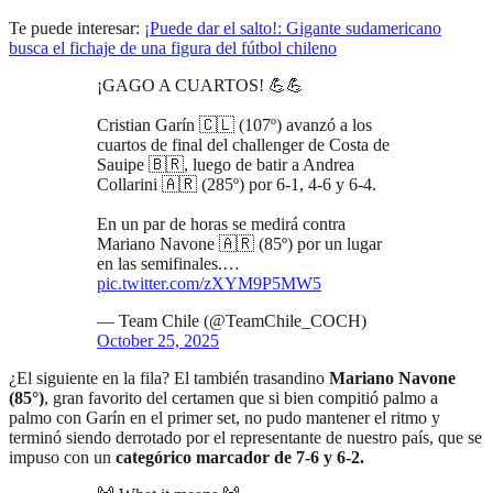
Te puede interesar:
¡Puede dar el salto!: Gigante sudamericano
busca el fichaje de una figura del fútbol chileno
¡GAGO A CUARTOS! 💪💪
Cristian Garín 🇨🇱 (107º) avanzó a los
cuartos de final del challenger de Costa de
Sauipe 🇧🇷, luego de batir a Andrea
Collarini 🇦🇷 (285º) por 6-1, 4-6 y 6-4.
En un par de horas se medirá contra
Mariano Navone 🇦🇷 (85º) por un lugar
en las semifinales.…
pic.twitter.com/zXYM9P5MW5
— Team Chile (@TeamChile_COCH)
October 25, 2025
¿El siguiente en la fila? El también trasandino
Mariano Navone
(85°)
, gran favorito del certamen que si bien compitió palmo a
palmo con Garín en el primer set, no pudo mantener el ritmo y
terminó siendo derrotado por el representante de nuestro país, que se
impuso con un
categórico marcador de 7-6 y 6-2.