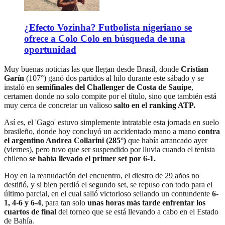
¿Efecto Vozinha? Futbolista nigeriano se
ofrece a Colo Colo en búsqueda de una
oportunidad
Muy buenas noticias las que llegan desde Brasil, donde
Cristian
Garín
(107°) ganó dos partidos al hilo durante este sábado y se
instaló en
semifinales del Challenger de Costa de Sauipe
,
certamen donde no solo compite por el título, sino que también está
muy cerca de concretar un valioso
salto en el ranking ATP.
Así es, el 'Gago' estuvo simplemente intratable esta jornada en suelo
brasileño, donde hoy concluyó un accidentado mano a mano
contra
el argentino Andrea Collarini (285°)
que había arrancado ayer
(viernes), pero tuvo que ser suspendido por lluvia cuando el tenista
chileno
se había llevado el primer set por 6-1.
Hoy en la reanudación del encuentro, el diestro de 29 años no
destiñó, y si bien perdió el segundo set, se repuso con todo para el
último parcial, en el cual salió victorioso sellando un contundente
6-
1, 4-6 y 6-4
, para tan solo
unas horas más tarde enfrentar los
cuartos de final
del torneo que se está llevando a cabo en el Estado
de Bahía.