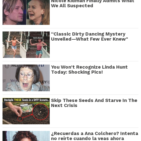
Nicole Kidman Finally Admits What
We All Suspected
“Classic Dirty Dancing Mystery
Unveiled—What Few Ever Knew"
You Won't Recognize Linda Hunt
Today: Shocking Pics!
Skip These Seeds And Starve In The
Next Crisis
¿Recuerdas a Ana Colchero? Intenta
no reírte cuando la veas ahora