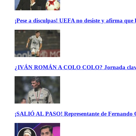
¡Pese a disculpas! UEFA no desiste y afirma que 
¿IVÁN ROMÁN A COLO COLO? Jornada clave para 
¡SALIÓ AL PASO! Representante de Fernando Or