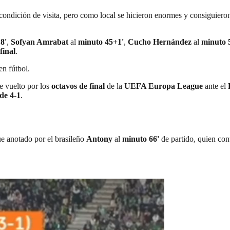
condición de visita, pero como local se hicieron enormes y consiguiero
8'
,
Sofyan Amrabat
al
minuto 45+1'
,
Cucho Hernández
al
minuto 
final
.
en fútbol.
e vuelto por los
octavos de final
de la
UEFA Europa League
ante el
 de 4-1
.
ue anotado por el brasileño
Antony
al
minuto 66'
de partido, quien con