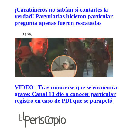
¡Carabineros no sabían si contarles la
verdad! Parvularias hicieron particular
pregunta apenas fueron rescatadas
2175
VIDEO | Tras conocerse que se encuentra
grave: Canal 13 dio a conocer particular
registro en caso de PDI que se parapetó