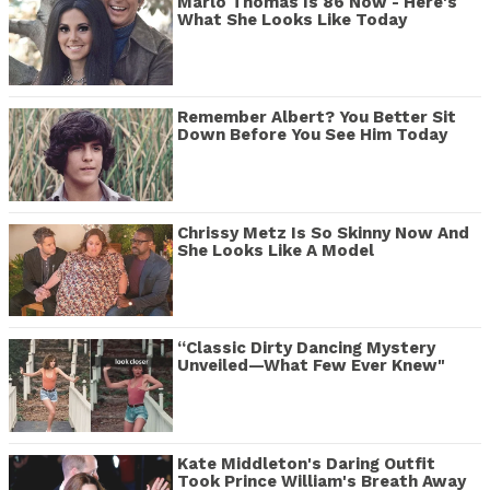
Marlo Thomas Is 86 Now - Here's
What She Looks Like Today
Remember Albert? You Better Sit
Down Before You See Him Today
Chrissy Metz Is So Skinny Now And
She Looks Like A Model
“Classic Dirty Dancing Mystery
Unveiled—What Few Ever Knew"
Kate Middleton's Daring Outfit
Took Prince William's Breath Away