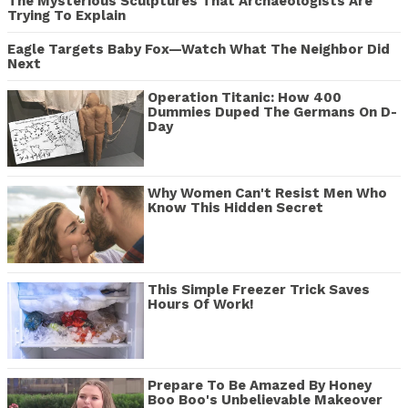
The Mysterious Sculptures That Archaeologists Are
Trying To Explain
Eagle Targets Baby Fox—Watch What The Neighbor Did
Next
Operation Titanic: How 400
Dummies Duped The Germans On D-
Day
Why Women Can't Resist Men Who
Know This Hidden Secret
This Simple Freezer Trick Saves
Hours Of Work!
Prepare To Be Amazed By Honey
Boo Boo's Unbelievable Makeover