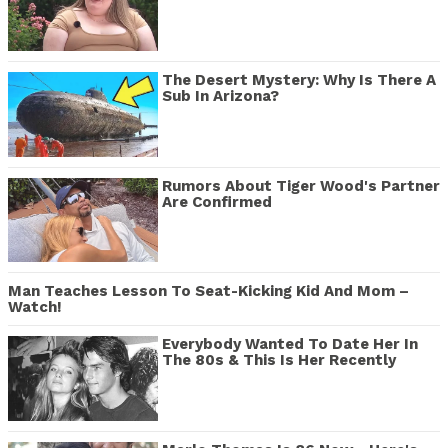
The Desert Mystery: Why Is There A
Sub In Arizona?
Rumors About Tiger Wood's Partner
Are Confirmed
Man Teaches Lesson To Seat-Kicking Kid And Mom –
Watch!
Everybody Wanted To Date Her In
The 80s & This Is Her Recently