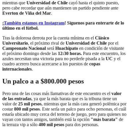
mientras que
Universidad de Chile
cayó hasta el quinto puesto,
pero cabe recordar que aún mantienen un partido pendiente ante
Everton de Viña del Mar
.
¡
También estamos en Instagram
! Síguenos para enterarte de lo
último en el fútbol.
Tras la dolorosa derrota por la cuenta mínima en el
Clásico
Universitario
, el próximo rival de
Universidad de Chile
por el
Campeonato Nacional
será
Huachipato
en condición de visitante
el próximo domingo desde las
12:30 horas.
Para este encuentro, los
azules necesitan una victoria para no perderle pisada a la
UC
y el
cuadro acerero busca acercarse a los puestos de
copas
internacionales
.
Un palco a a $800.000 pesos
Pero una de las cosas más llamativas de este encuentro es el
valor
de las entradas
, ya que la más barata que es la tribuna tiene un
valor de
25 mil pesos
, mientras que la más cara generó polémica por
costar
800 mil pesos
. Este sería un palco para ocho personas, el cuál
estaría ubicado muy cerca del terreno de juego, pero para quienes no
vayan con tantos amigos, también está la opción
"más barata"
de
la terraza vip a sólo
400 mil pesos
para dos personas.