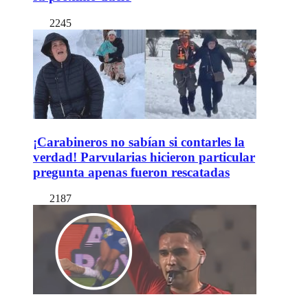
2245
¡Carabineros no sabían si contarles la
verdad! Parvularias hicieron particular
pregunta apenas fueron rescatadas
2187