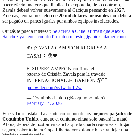
hacer efecto una vez que finalice la temporada, de lo contrario,
Zavala deberá volver nuevamente al Cacique pensando en 2027.
Además, tendrá un sueldo de
20 mil dólares mensuales
que deberá
ser pagado en partes iguales por ambos equipos involucrados.
Quizás te pueda interesar:
Se acerca a Chile: afirman que Alexis
Sánchez ya tiene acuerdo firmado con este gigante sudamericano
✍️ ¡ZAVALA CAMPEÓN REGRESA A
CASA! 💛🏆🖤
El SUPERCAMPEÓN confirma el
retorno de Cristián Zavala para la travesía
INTERNACIONAL del BARBÓN 🌎🏴‍☠️
pic.twitter.com/vvJwJbdL2w
— Coquimbo Unido (@coquimbounido)
February 14, 2026
Este salario instala al atacante como uno de los
mejores pagados de
Coquimbo Unido,
aunque el conjunto pirata solo pagará la mitad.
Ahora, deberá demostrar en cancha que la cuarta región es su lugar
seguro, sobre todo en Copa Libertadores, donde buscará dejar una