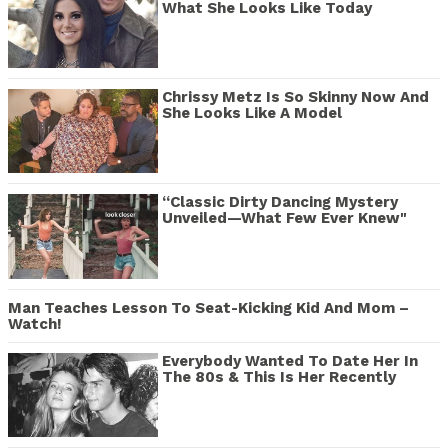
What She Looks Like Today
Chrissy Metz Is So Skinny Now And
She Looks Like A Model
“Classic Dirty Dancing Mystery
Unveiled—What Few Ever Knew"
Man Teaches Lesson To Seat-Kicking Kid And Mom –
Watch!
Everybody Wanted To Date Her In
The 80s & This Is Her Recently