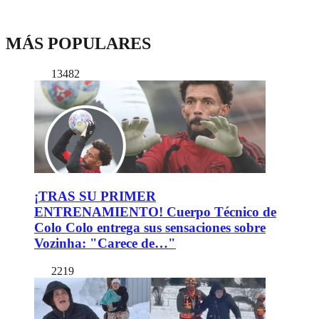
MÁS POPULARES
13482
¡TRAS SU PRIMER
ENTRENAMIENTO! Cuerpo Técnico de
Colo Colo entrega sus sensaciones sobre
Vozinha: "Carece de…"
2219