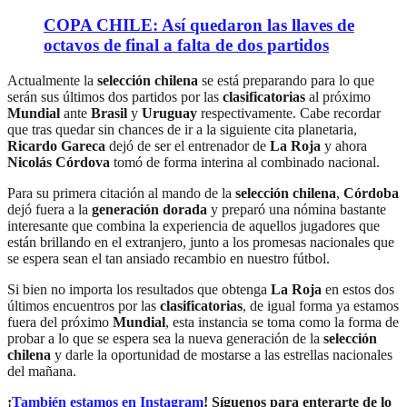
COPA CHILE: Así quedaron las llaves de
octavos de final a falta de dos partidos
Actualmente la
selección chilena
se está preparando para lo que
serán sus últimos dos partidos por las
clasificatorias
al próximo
Mundial
ante
Brasil
y
Uruguay
respectivamente. Cabe recordar
que tras quedar sin chances de ir a la siguiente cita planetaria,
Ricardo Gareca
dejó de ser el entrenador de
La Roja
y ahora
Nicolás Córdova
tomó de forma interina al combinado nacional.
Para su primera citación al mando de la
selección chilena
,
Córdoba
dejó fuera a la
generación dorada
y preparó una nómina bastante
interesante que combina la experiencia de aquellos jugadores que
están brillando en el extranjero, junto a los promesas nacionales que
se espera sean el tan ansiado recambio en nuestro fútbol.
Si bien no importa los resultados que obtenga
La Roja
en estos dos
últimos encuentros por las
clasificatorias
, de igual forma ya estamos
fuera del próximo
Mundial
, esta instancia se toma como la forma de
probar a lo que se espera sea la nueva generación de la
selección
chilena
y darle la oportunidad de mostarse a las estrellas nacionales
del mañana.
¡
También estamos en Instagram
! Síguenos para enterarte de lo