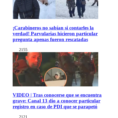
¡Carabineros no sabían si contarles la
verdad! Parvularias hicieron particular
pregunta apenas fueron rescatadas
2155
VIDEO | Tras conocerse que se encuentra
grave: Canal 13 dio a conocer particular
registro en caso de PDI que se parapetó
2121