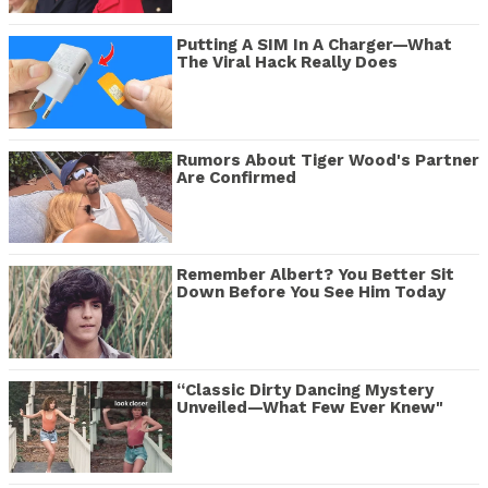
Putting A SIM In A Charger—What
The Viral Hack Really Does
Rumors About Tiger Wood's Partner
Are Confirmed
Remember Albert? You Better Sit
Down Before You See Him Today
“Classic Dirty Dancing Mystery
Unveiled—What Few Ever Knew"