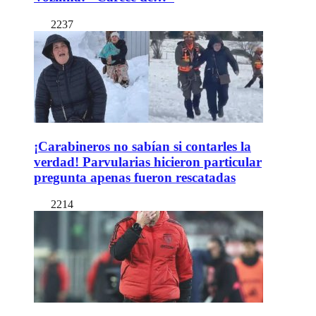
2237
¡Carabineros no sabían si contarles la
verdad! Parvularias hicieron particular
pregunta apenas fueron rescatadas
2214