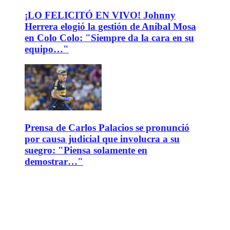
¡LO FELICITÓ EN VIVO! Johnny
Herrera elogió la gestión de Aníbal Mosa
en Colo Colo: "Siempre da la cara en su
equipo…"
Prensa de Carlos Palacios se pronunció
por causa judicial que involucra a su
suegro: "Piensa solamente en
demostrar…"