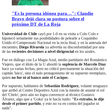
"Es la persona idónea para…": Claudio
Bravo dejó clara su postura sobre el
próximo DT de La Roja
Universidad de Chile
cayó por 1-0 en su visita a Colo Colo e
hipotecó seriamente sus posibilidades de pelearle a Coquimbo
Unido el Campeonato Nacional en la recta final, y en la antesala del
encuentro,
Diego Rivarola
ya advertía su disconformidad por una
de las
recientes decisiones a nivel dirigencial
en los azules.
Fue en diálogo con La Magia Azul, medio partidario del Romántico
Viajero, que el ídolo de la U abordó la
suplencia de Marcelo Díaz
hace ya varias fechas, pero no criticó precisamente la situación del
capitán 'laico', sino el nulo protagonismo de su supuesto reemplazo,
quien
no fue ni al banco ante el Cacique.
Por supuesto, hablamos de
Sebastián Rodríguez
, volante uruguayo
que arribó al Centro Deportivo Azul con la misión de asumir el rol
del 'Chelo', pero aún no logra convencer al técnico Gustavo
Álvarez, algo que a 'Goku' ya le hacía ruido:
"Es extraño, lo dije
desde el primer partido
, y esto no va en contra del jugador ni
nada".