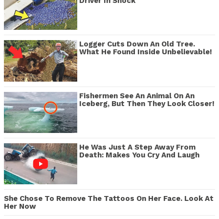
Driver In Shock
Logger Cuts Down An Old Tree.
What He Found Inside Unbelievable!
Fishermen See An Animal On An
Iceberg, But Then They Look Closer!
He Was Just A Step Away From
Death: Makes You Cry And Laugh
She Chose To Remove The Tattoos On Her Face. Look At
Her Now