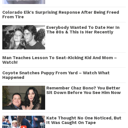
Colorado Elk's Surprising Response After Being Freed
From Tire
Everybody Wanted To Date Her In
The 80s & This Is Her Recently
Man Teaches Lesson To Seat-Kicking Kid And Mom –
Watch!
Coyote Snatches Puppy From Yard – Watch What
Happened
Remember Chaz Bono? You Better
Sit Down Before You See Him Now
Kate Thought No One Noticed, But
It Was Caught On Tape