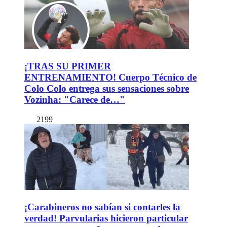
¡TRAS SU PRIMER
ENTRENAMIENTO! Cuerpo Técnico de
Colo Colo entrega sus sensaciones sobre
Vozinha: "Carece de…"
2199
¡Carabineros no sabían si contarles la
verdad! Parvularias hicieron particular