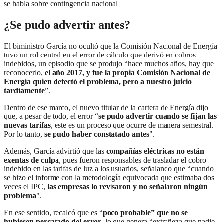
se habla sobre contingencia nacional
¿Se pudo advertir antes?
El biministro García no ocultó que la Comisión Nacional de Energía
tuvo un rol central en el error de cálculo que derivó en cobros
indebidos, un episodio que se produjo “hace muchos años, hay que
reconocerlo,
el año 2017, y fue la propia Comisión Nacional de
Energía quien detectó el problema, pero a nuestro juicio
tardíamente
”.
Dentro de ese marco, el nuevo titular de la cartera de Energía dijo
que, a pesar de todo, el error “
se pudo advertir cuando se fijan las
nuevas tarifas
, este es un proceso que ocurre de manera semestral.
Por lo tanto,
se pudo haber constatado antes
".
Además, García advirtió que las
compañías eléctricas no están
exentas de culpa
, pues fueron responsables de trasladar el cobro
indebido en las tarifas de luz a los usuarios, señalando que “cuando
se hizo el informe con la metodología equivocada que estimaba dos
veces el IPC,
las empresas lo revisaron y no señalaron ningún
problema
".
En ese sentido, recalcó que es “
poco probable” que no se
hubiesen percatado del error
, lo que genera “extrañeza que nadie