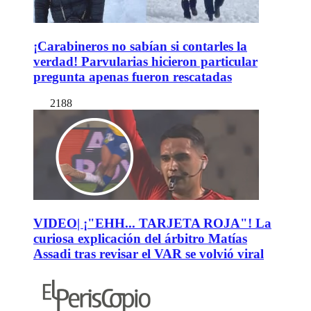
¡Carabineros no sabían si contarles la
verdad! Parvularias hicieron particular
pregunta apenas fueron rescatadas
2188
VIDEO| ¡"EHH... TARJETA ROJA"! La
curiosa explicación del árbitro Matías
Assadi tras revisar el VAR se volvió viral