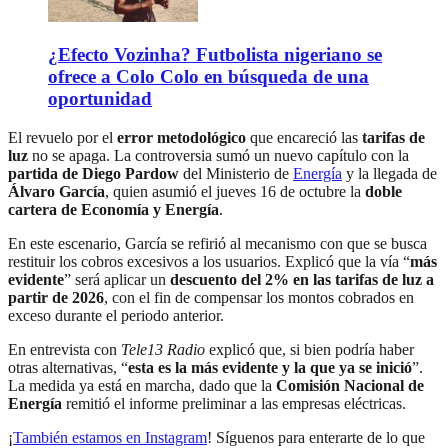
¿Efecto Vozinha? Futbolista nigeriano se
ofrece a Colo Colo en búsqueda de una
oportunidad
El revuelo por el
error metodológico
que encareció las
tarifas de
luz
no se apaga. La controversia sumó un nuevo capítulo con la
partida de Diego Pardow
del Ministerio de
Energía
y la llegada de
Álvaro García
, quien asumió el jueves 16 de octubre la
doble
cartera de Economía y Energía
.
En este escenario, García se refirió al mecanismo con que se busca
restituir los cobros excesivos a los usuarios. Explicó que la vía “
más
evidente
” será aplicar un
descuento del 2% en las tarifas de luz a
partir de 2026
, con el fin de compensar los montos cobrados en
exceso durante el periodo anterior.
En entrevista con
Tele13 Radio
explicó que, si bien podría haber
otras alternativas, “
esta es la más evidente y la que ya se inició
”.
La medida ya está en marcha, dado que la
Comisión Nacional de
Energía
remitió el informe preliminar a las empresas eléctricas.
¡
También estamos en Instagram
! Síguenos para enterarte de lo que