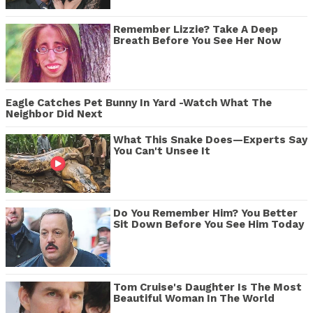
Remember Lizzie? Take A Deep
Breath Before You See Her Now
Eagle Catches Pet Bunny In Yard -Watch What The
Neighbor Did Next
What This Snake Does—Experts Say
You Can't Unsee It
Do You Remember Him? You Better
Sit Down Before You See Him Today
Tom Cruise's Daughter Is The Most
Beautiful Woman In The World