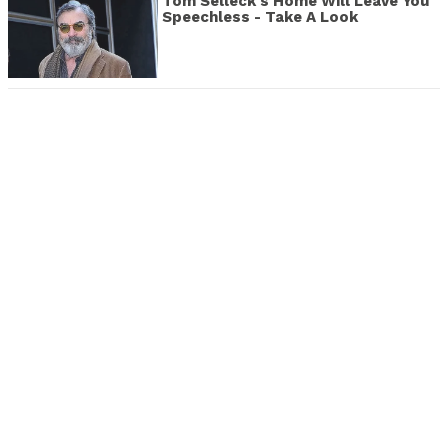
Tom Selleck's Home Will Leave You
Speechless - Take A Look