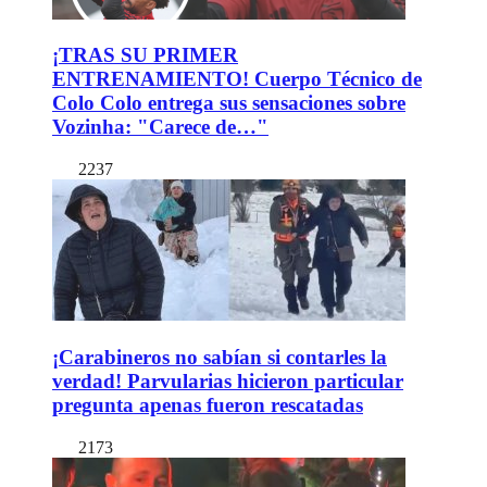
¡TRAS SU PRIMER
ENTRENAMIENTO! Cuerpo Técnico de
Colo Colo entrega sus sensaciones sobre
Vozinha: "Carece de…"
2237
¡Carabineros no sabían si contarles la
verdad! Parvularias hicieron particular
pregunta apenas fueron rescatadas
2173