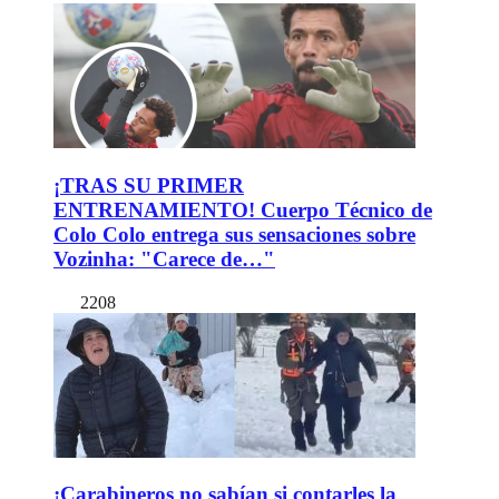
¡TRAS SU PRIMER
ENTRENAMIENTO! Cuerpo Técnico de
Colo Colo entrega sus sensaciones sobre
Vozinha: "Carece de…"
2208
¡Carabineros no sabían si contarles la