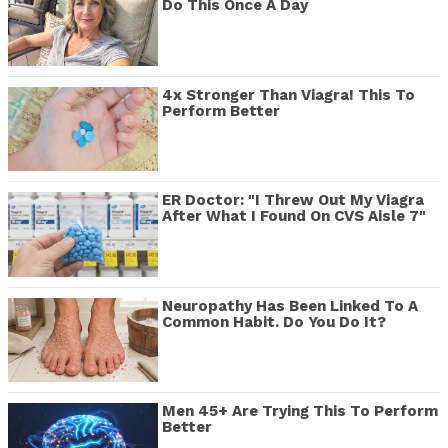
Do This Once A Day
4x Stronger Than Viagra! This To
Perform Better
ER Doctor: "I Threw Out My Viagra
After What I Found On CVS Aisle 7"
Neuropathy Has Been Linked To A
Common Habit. Do You Do It?
Men 45+ Are Trying This To Perform
Better