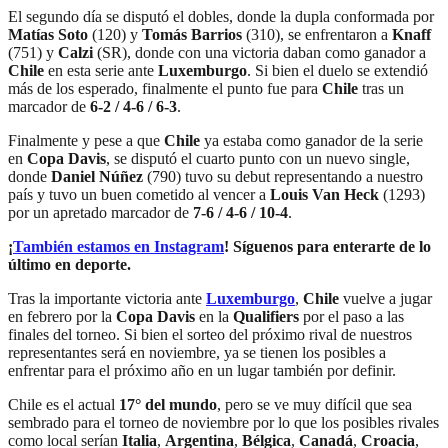
El segundo día se disputó el dobles, donde la dupla conformada por
Matías Soto
(120) y
Tomás Barrios
(310), se enfrentaron a
Knaff
(751) y
Calzi
(SR), donde con una victoria daban como ganador a
Chile
en esta serie ante
Luxemburgo
. Si bien el duelo se extendió
más de los esperado, finalmente el punto fue para
Chile
tras un
marcador de
6-2 / 4-6 / 6-3
.
Finalmente y pese a que
Chile
ya estaba como ganador de la serie
en
Copa Davis
, se disputó el cuarto punto con un nuevo single,
donde
Daniel Núñez
(790) tuvo su debut representando a nuestro
país y tuvo un buen cometido al vencer a
Louis Van Heck
(1293)
por un apretado marcador de
7-6 / 4-6 / 10-4
.
¡
También estamos en Instagram
! Síguenos para enterarte de lo
último en deporte.
Tras la importante victoria ante
Luxemburgo
,
Chile
vuelve a jugar
en febrero por la
Copa Davis
en la
Qualifiers
por el paso a las
finales del torneo. Si bien el sorteo del próximo rival de nuestros
representantes será en noviembre, ya se tienen los posibles a
enfrentar para el próximo año en un lugar también por definir.
Chile es el actual
17° del mundo
, pero se ve muy difícil que sea
sembrado para el torneo de noviembre por lo que los posibles rivales
como local serían
Italia
,
Argentina
,
Bélgica
,
Canadá
,
Croacia
,