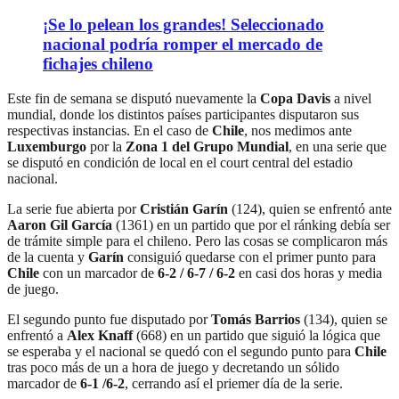
¡Se lo pelean los grandes! Seleccionado
nacional podría romper el mercado de
fichajes chileno
Este fin de semana se disputó nuevamente la
Copa Davis
a nivel
mundial, donde los distintos países participantes disputaron sus
respectivas instancias. En el caso de
Chile
, nos medimos ante
Luxemburgo
por la
Zona 1 del Grupo Mundial
, en una serie que
se disputó en condición de local en el court central del estadio
nacional.
La serie fue abierta por
Cristián Garín
(124), quien se enfrentó ante
Aaron Gil García
(1361) en un partido que por el ránking debía ser
de trámite simple para el chileno. Pero las cosas se complicaron más
de la cuenta y
Garín
consiguió quedarse con el primer punto para
Chile
con un marcador de
6-2 / 6-7 / 6-2
en casi dos horas y media
de juego.
El segundo punto fue disputado por
Tomás Barrios
(134), quien se
enfrentó a
Alex Knaff
(668) en un partido que siguió la lógica que
se esperaba y el nacional se quedó con el segundo punto para
Chile
tras poco más de un a hora de juego y decretando un sólido
marcador de
6-1 /6-2
, cerrando así el priemer día de la serie.