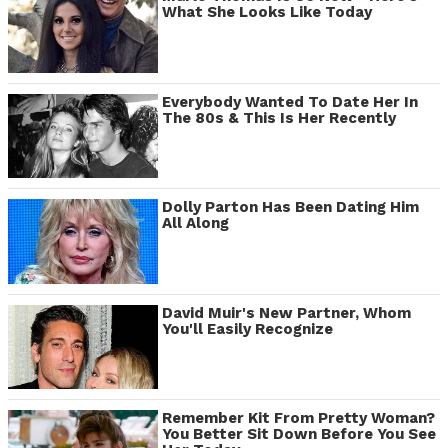
What She Looks Like Today
Everybody Wanted To Date Her In
The 80s & This Is Her Recently
Dolly Parton Has Been Dating Him
All Along
David Muir's New Partner, Whom
You'll Easily Recognize
Remember Kit From Pretty Woman?
You Better Sit Down Before You See