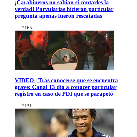
¡Carabineros no sabían si contarles la
verdad! Parvularias hicieron particular
pregunta apenas fueron rescatadas
2165
VIDEO | Tras conocerse que se encuentra
grave: Canal 13 dio a conocer particular
registro en caso de PDI que se parapetó
2131