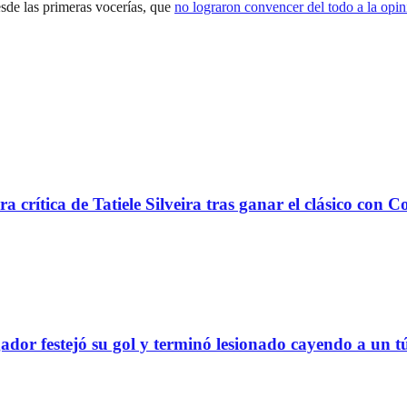
sde las primeras vocerías, que
no lograron convencer del todo a la opin
rítica de Tatiele Silveira tras ganar el clásico con C
stejó su gol y terminó lesionado cayendo a un tún