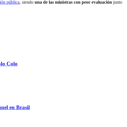
ión pública
, siendo
una de las ministras con peor evaluación
junto
olo Colo
el en Brasil