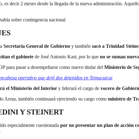
o, es decir 2 meses desde la llegada de la nueva administración. Aquell
 habla sobre contingencia nacional
UES
la
Secretaría General de Gobierno
y también
sacó a Trinidad Steine
itan el gabinete
de José Antonio Kast, por lo que
no se suman nuevas
MOP para pasar a desempeñarse como nuevo titular del
Ministerio de S
encabeza operativo que dejó dos detenidos en Temucuicu
i
á el Ministerio del Interior
y liderará el cargo de
vocero de Gobier
o Arrau, también continuará ejerciendo su cargo como
ministro de Tr
DINI Y STEINERT
sido especialmente cuestionada
por no presentar un plan de acción co
.