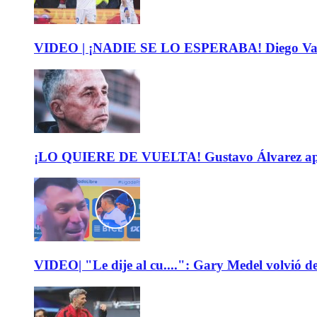
VIDEO | ¡NADIE SE LO ESPERABA! Diego Valdés 
¡LO QUIERE DE VUELTA! Gustavo Álvarez apunt
VIDEO| "Le dije al cu....": Gary Medel volvió de