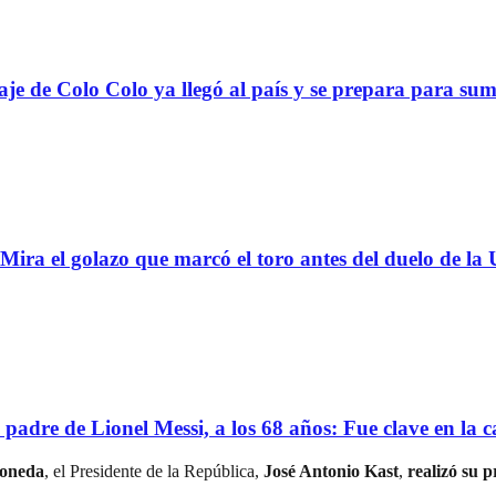
Colo Colo ya llegó al país y se prepara para suma
 golazo que marcó el toro antes del duelo de la U
 de Lionel Messi, a los 68 años: Fue clave en la ca
oneda
, el Presidente de la República,
José Antonio Kast
,
realizó su 