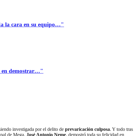
a la cara en su equipo…"
te en demostrar…"
siendo investigada por el delito de
prevaricación culposa
. Y todo tras
ncipal de Mega,
José Antonio Neme
, demostró toda su felicidad en