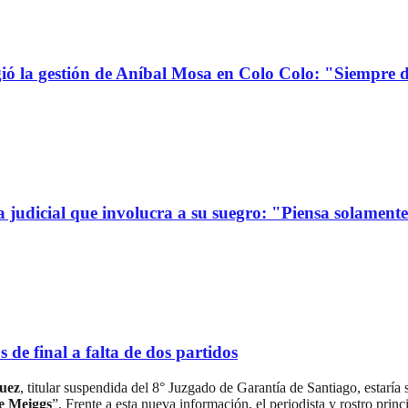
la gestión de Aníbal Mosa en Colo Colo: "Siempre d
a judicial que involucra a su suegro: "Piensa solamen
de final a falta de dos partidos
uez
, titular suspendida del 8° Juzgado de Garantía de Santiago, estaría 
e Meiggs
”. Frente a esta nueva información, el periodista y rostro pri