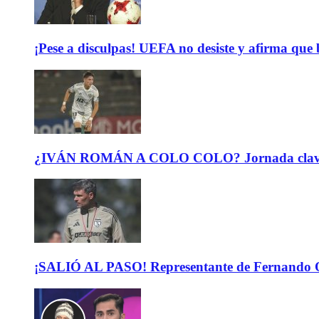
¡Pese a disculpas! UEFA no desiste y afirma que 
¿IVÁN ROMÁN A COLO COLO? Jornada clave para 
¡SALIÓ AL PASO! Representante de Fernando Or