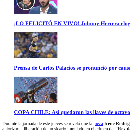
¡LO FELICITÓ EN VIVO! Johnny Herrera elogió 
Prensa de Carlos Palacios se pronunció por caus
COPA CHILE: Así quedaron las llaves de octavos 
Durante la jornada de este jueves se reveló que la
jueza
Irene Rodríg
autorizar la liberación de un sicario imputado en el crimen del “
Rey d