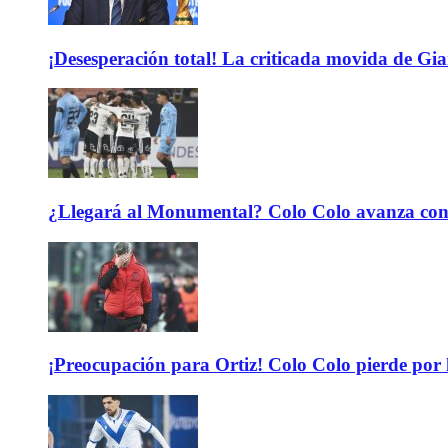
¡Desesperación total! La criticada movida de Gi
¿Llegará al Monumental? Colo Colo avanza con 
¡Preocupación para Ortiz! Colo Colo pierde por 