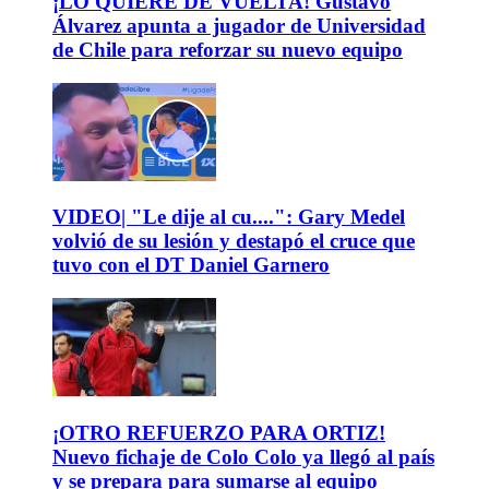
¡LO QUIERE DE VUELTA! Gustavo
Álvarez apunta a jugador de Universidad
de Chile para reforzar su nuevo equipo
VIDEO| "Le dije al cu....": Gary Medel
volvió de su lesión y destapó el cruce que
tuvo con el DT Daniel Garnero
¡OTRO REFUERZO PARA ORTIZ!
Nuevo fichaje de Colo Colo ya llegó al país
y se prepara para sumarse al equipo