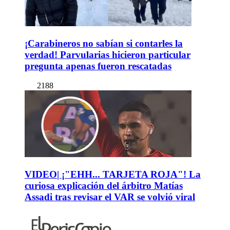
¡Carabineros no sabían si contarles la
verdad! Parvularias hicieron particular
pregunta apenas fueron rescatadas
2188
VIDEO| ¡"EHH... TARJETA ROJA"! La
curiosa explicación del árbitro Matías
Assadi tras revisar el VAR se volvió viral