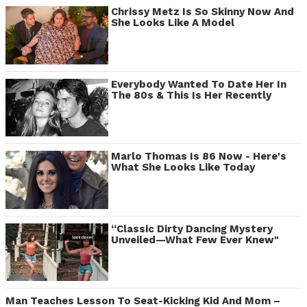
Chrissy Metz Is So Skinny Now And
She Looks Like A Model
Everybody Wanted To Date Her In
The 80s & This Is Her Recently
Marlo Thomas Is 86 Now - Here's
What She Looks Like Today
“Classic Dirty Dancing Mystery
Unveiled—What Few Ever Knew"
Man Teaches Lesson To Seat-Kicking Kid And Mom –