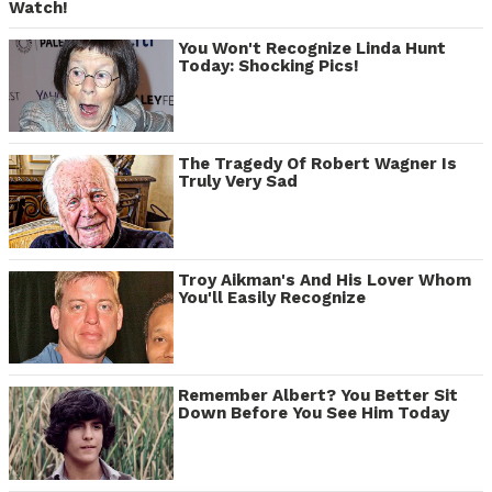
Watch!
You Won't Recognize Linda Hunt
Today: Shocking Pics!
The Tragedy Of Robert Wagner Is
Truly Very Sad
Troy Aikman's And His Lover Whom
You'll Easily Recognize
Remember Albert? You Better Sit
Down Before You See Him Today