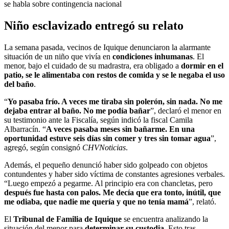
se habla sobre contingencia nacional
Niño esclavizado entregó su relato
La semana pasada, vecinos de Iquique denunciaron la alarmante
situación de un niño que vivía en
condiciones inhumanas
. El
menor, bajo el cuidado de su madrastra, era obligado a
dormir en el
patio, se le alimentaba con restos de comida y se le negaba el uso
del baño
.
“
Yo pasaba frío. A veces me tiraba sin polerón, sin nada. No me
dejaba entrar al baño. No me podía bañar
”, declaró el menor en
su testimonio ante la Fiscalía, según indicó la fiscal Camila
Albarracín. “
A veces pasaba meses sin bañarme. En una
oportunidad estuve seis días sin comer y tres sin tomar agua
”,
agregó, según consignó
CHVNoticias
.
Además, el pequeño denunció haber sido golpeado con objetos
contundentes y haber sido víctima de constantes agresiones verbales.
“Luego empezó a pegarme. Al principio era con chancletas, pero
después fue hasta con palos. Me decía que era tonto, inútil, que
me odiaba, que nadie me quería y que no tenía mamá
”, relató.
El
Tribunal de Familia de Iquique
se encuentra analizando la
situación del menor para
determinar su custodia
. Esto tras