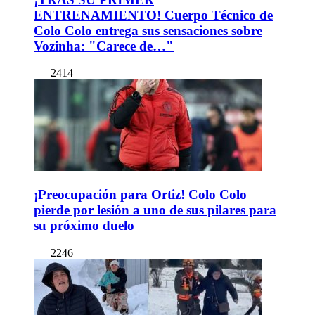
ENTRENAMIENTO! Cuerpo Técnico de
Colo Colo entrega sus sensaciones sobre
Vozinha: "Carece de…"
2414
¡Preocupación para Ortiz! Colo Colo
pierde por lesión a uno de sus pilares para
su próximo duelo
2246