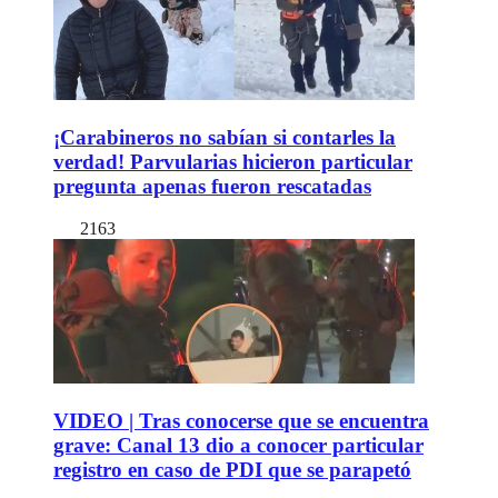
¡Carabineros no sabían si contarles la
verdad! Parvularias hicieron particular
pregunta apenas fueron rescatadas
2163
VIDEO | Tras conocerse que se encuentra
grave: Canal 13 dio a conocer particular
registro en caso de PDI que se parapetó