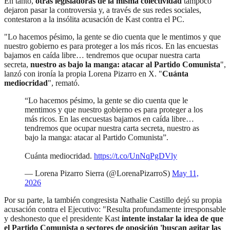
En tanto,
otras legisladoras de la misma colectividad
tampoco
dejaron pasar la controversia y, a través de sus redes sociales,
contestaron a la insólita acusación de Kast contra el PC.
"Lo hacemos pésimo, la gente se dio cuenta que le mentimos y que
nuestro gobierno es para proteger a los más ricos. En las encuestas
bajamos en caída libre… tendremos que ocupar nuestra carta
secreta,
nuestro as bajo la manga: atacar al Partido Comunista
",
lanzó con ironía la propia Lorena Pizarro en X. "
Cuánta
mediocridad
", remató.
“Lo hacemos pésimo, la gente se dio cuenta que le
mentimos y que nuestro gobierno es para proteger a los
más ricos. En las encuestas bajamos en caída libre…
tendremos que ocupar nuestra carta secreta, nuestro as
bajo la manga: atacar al Partido Comunista”.
Cuánta mediocridad.
https://t.co/UnNqPgDVly
— Lorena Pizarro Sierra (@LorenaPizarroS)
May 11,
2026
Por su parte, la también congresista Nathalie Castillo dejó su propia
acusación contra el Ejecutivo: "Resulta profundamente irresponsable
y deshonesto que el presidente Kast
intente instalar la idea de que
el Partido Comunista o sectores de oposición 'buscan agitar las