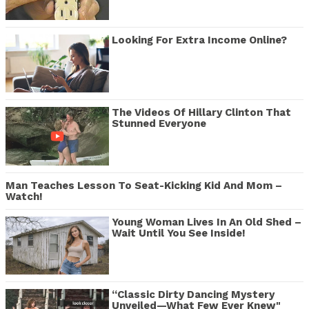
Looking For Extra Income Online?
The Videos Of Hillary Clinton That
Stunned Everyone
Man Teaches Lesson To Seat-Kicking Kid And Mom –
Watch!
Young Woman Lives In An Old Shed –
Wait Until You See Inside!
“Classic Dirty Dancing Mystery
Unveiled—What Few Ever Knew"