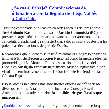
¿Se cae el fichaje? Complicaciones de
última hora con la llegada de Diego Valdés
a Colo Colo
Tras una comentada publicación en redes sociales del presidente
José Antonio Kast
, donde acusó al
Partido Comunista (PC)
de
provocar “agitación” y “frenar los avances” del Gobierno, la ex
candidata presidencial,
Jeannette Jara
, salió al paso y contestó a las
polémicas declaraciones del jefe de Estado.
Recordemos que el debate se instaló mientras el Congreso analizaba
tanto el
Plan de Reconstrucción Nacional
como la
megarreforma
promovida por La Moneda. En ese escenario, la iniciativa del
Ejecutivo
consiguió superar su primera prueba legislativa
al ser
visada en términos generales por la Comisión de Hacienda de la
Cámara Baja.
Eso sí, dichas iniciativas han sido fuertes objetos de crítica desde
diversos sectores. A tal punto, que incluso el Consejo Fiscal
Autónomo salió a advertir sobre los
posibles riesgos fiscales que
implicarían
.
¡
También estamos en Instagram
! Síguenos para enterarte de lo que