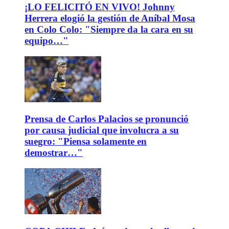
¡LO FELICITÓ EN VIVO! Johnny
Herrera elogió la gestión de Aníbal Mosa
en Colo Colo: "Siempre da la cara en su
equipo…"
Prensa de Carlos Palacios se pronunció
por causa judicial que involucra a su
suegro: "Piensa solamente en
demostrar…"