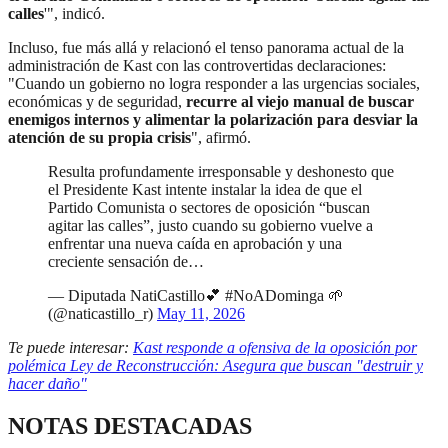
calles
'", indicó.
Incluso, fue más allá y relacionó el tenso panorama actual de la
administración de Kast con las controvertidas declaraciones:
"Cuando un gobierno no logra responder a las urgencias sociales,
económicas y de seguridad,
recurre al viejo manual de buscar
enemigos internos y alimentar la polarización para desviar la
atención de su propia crisis
", afirmó.
Resulta profundamente irresponsable y deshonesto que
el Presidente Kast intente instalar la idea de que el
Partido Comunista o sectores de oposición “buscan
agitar las calles”, justo cuando su gobierno vuelve a
enfrentar una nueva caída en aprobación y una
creciente sensación de…
— Diputada NatiCastillo💕 #NoADominga 🌱
(@naticastillo_r)
May 11, 2026
Te puede interesar:
Kast responde a ofensiva de la oposición por
polémica Ley de Reconstrucción: Asegura que buscan "destruir y
hacer daño"
NOTAS DESTACADAS