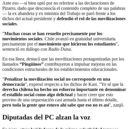
Ante eso —si bien optó por no referirse a las declaraciones de
Pizarro, dado que desconocía el contenido completo de sus palabras
— la ex abandera y ex ministra del Trabajo se paró frente a los
dichos del actual presidente y
defendió el rol de las movilizaciones
sociales
.
"
Muchas cosas se han resuelto precisamente por los
movimientos sociales
. Chile avanzó en gratuidad universitaria
precisamente por el
movimiento que hicieron los estudiantes
",
sentenció en diálogo con
Radio Duna
.
En esa línea, destacó que las movilizaciones protagonizadas por los
llamados
“Pingüinos”
contribuyeron a impulsar mejoras en las
condiciones estructurales de los establecimientos educacionales.
"
Penalizar la movilización social no corresponde en una
democracia
", expresó respecto a los dichos de Kast. "Yo sé que la
derecha chilena ha hecho un esfuerzo importante en denominar
el estallido social como algo delictual
y hacer creer que esto
provino de una orquestación casi armada hasta el último detalle,
pero toda la gente que estuvo ahí sabe que eso no es así
", zanjó.
Diputadas del PC alzan la voz