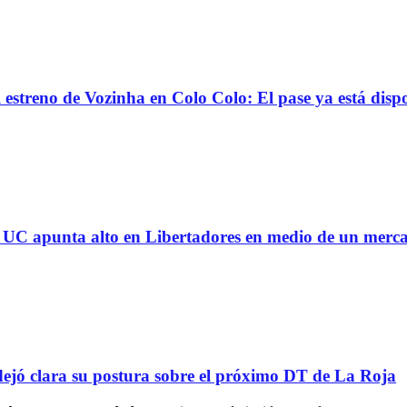
reno de Vozinha en Colo Colo: El pase ya está dispo
 la UC apunta alto en Libertadores en medio de un mer
ejó clara su postura sobre el próximo DT de La Roja