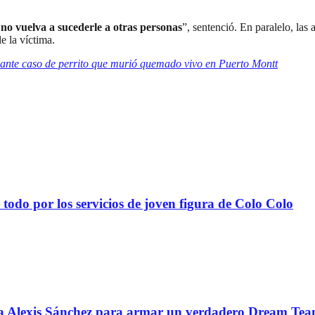
 no vuelva a sucederle a otras personas
”, sentenció. En paralelo, las
e la víctima.
znante caso de perrito que murió quemado vivo en Puerto Montt
todo por los servicios de joven figura de Colo Colo
 a Alexis Sánchez para armar un verdadero Dream Te