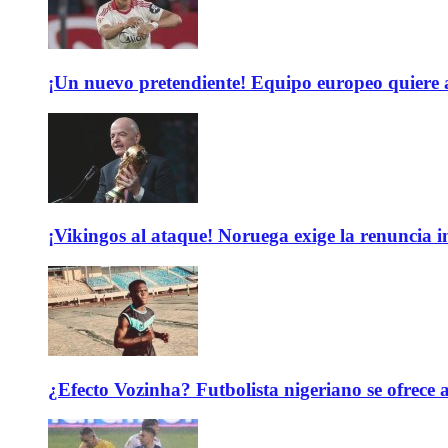
¡Un nuevo pretendiente! Equipo europeo quiere
¡Vikingos al ataque! Noruega exige la renuncia 
¿Efecto Vozinha? Futbolista nigeriano se ofrec