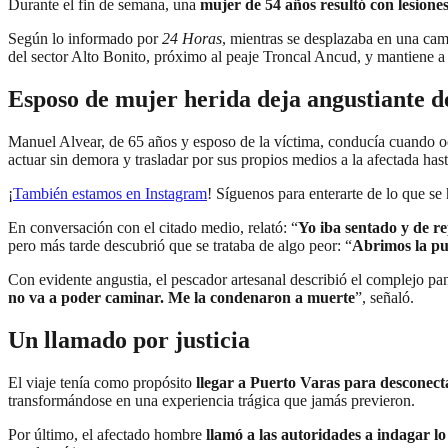
Durante el fin de semana, una
mujer de 54 años resultó con lesion
Según lo informado por
24 Horas
, mientras se desplazaba en una cam
del sector Alto Bonito, próximo al peaje Troncal Ancud, y mantiene 
Esposo de mujer herida deja angustiante d
Manuel Alvear, de 65 años y esposo de la víctima, conducía cuando oc
actuar sin demora y trasladar por sus propios medios a la afectada hast
¡
También estamos en Instagram
! Síguenos para enterarte de lo que s
En conversación con el citado medio, relató: “
Yo iba sentado y de re
pero más tarde descubrió que se trataba de algo peor: “
Abrimos la pue
Con evidente angustia, el pescador artesanal describió el complejo p
no va a poder caminar. Me la condenaron a muerte
”, señaló.
Un llamado por justicia
El viaje tenía como propósito
llegar a Puerto Varas para desconect
transformándose en una experiencia trágica que jamás previeron.
Por último, el afectado hombre
llamó a las autoridades a indagar l