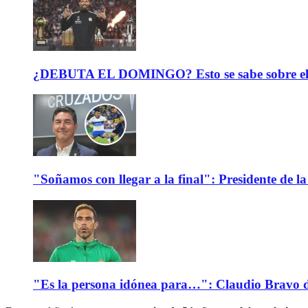
¿DEBUTA EL DOMINGO? Esto se sabe sobre el est
"Soñamos con llegar a la final": Presidente de
"Es la persona idónea para…": Claudio Bravo d