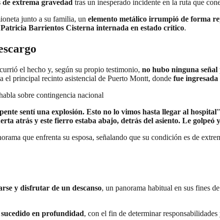
es de extrema gravedad
tras un inesperado incidente en la ruta que co
ioneta junto a su familia, un
elemento metálico irrumpió de forma re
a
Patricia Barrientos Cisterna internada en estado crítico
.
escargo
urrió el hecho y, según su propio testimonio,
no hubo ninguna señal 
a el principal recinto asistencial de Puerto Montt, donde
fue ingresada
e habla sobre contingencia nacional
pente sentí una explosión. Esto no lo vimos hasta llegar al hospital
”
rta atrás y este fierro estaba abajo, detrás del asiento. Le golpeó y
anorama que enfrenta su esposa, señalando que su condición es de extre
arse y disfrutar de un descanso
, un panorama habitual en sus fines de
o sucedido en profundidad
, con el fin de determinar responsabilidades