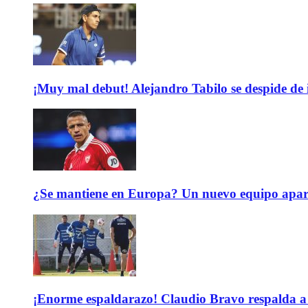
¡Muy mal debut! Alejandro Tabilo se despide de
¿Se mantiene en Europa? Un nuevo equipo aparec
¡Enorme espaldarazo! Claudio Bravo respalda a 