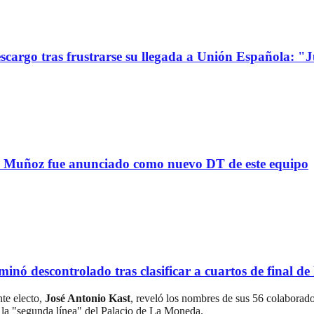
go tras frustrarse su llegada a Unión Española: "Jue
uñoz fue anunciado como nuevo DT de este equipo
scontrolado tras clasificar a cuartos de final de l
nte electo,
José Antonio Kast
, reveló los nombres de sus 56 colaborado
en la "segunda línea" del Palacio de La Moneda.