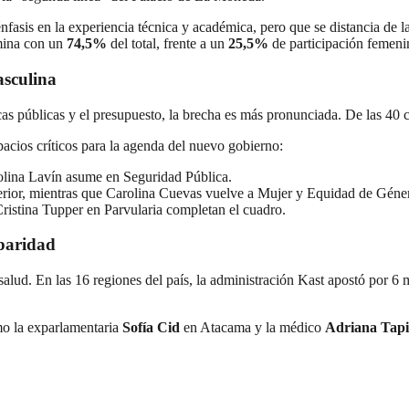
fasis en la experiencia técnica y académica, pero que se distancia de 
omina con un
74,5%
del total, frente a un
25,5%
de participación femeni
asculina
cas públicas y el presupuesto, la brecha es más pronunciada. De las 40 c
pacios críticos para la agenda del nuevo gobierno:
olina Lavín asume en Seguridad Pública.
rior, mientras que Carolina Cuevas vuelve a Mujer y Equidad de Géne
stina Tupper en Parvularia completan el cuadro.
 paridad
r salud. En las 16 regiones del país, la administración Kast apostó por 
omo la exparlamentaria
Sofía Cid
en Atacama y la médico
Adriana Tap