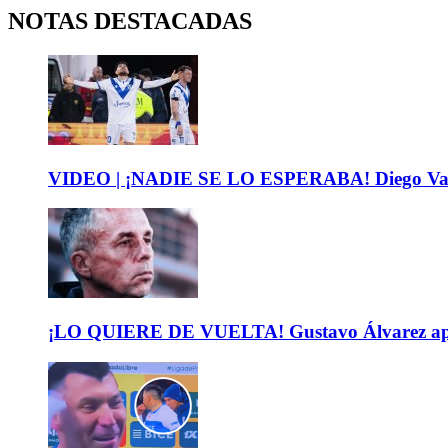
NOTAS DESTACADAS
VIDEO | ¡NADIE SE LO ESPERABA! Diego Valdés 
¡LO QUIERE DE VUELTA! Gustavo Álvarez apunt