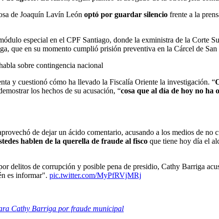
posa de Joaquín Lavín León
optó por guardar silencio
frente a la pren
n módulo especial en el CPF Santiago, donde la exministra de la Corte 
iga, que en su momento cumplió prisión preventiva en la Cárcel de San
e habla sobre contingencia nacional
nta y cuestionó cómo ha llevado la Fiscalía Oriente la investigación. “
O
 demostrar los hechos de su acusación, “
cosa que al día de hoy no ha 
 aprovechó de dejar un ácido comentario, acusando a los medios de no cu
edes hablen de la querella de fraude al fisco
que tiene hoy día el al
 por delitos de corrupción y posible pena de presidio, Cathy Barriga acu
én es informar".
pic.twitter.com/MyPfRVjMRj
ara Cathy Barriga por fraude municipal