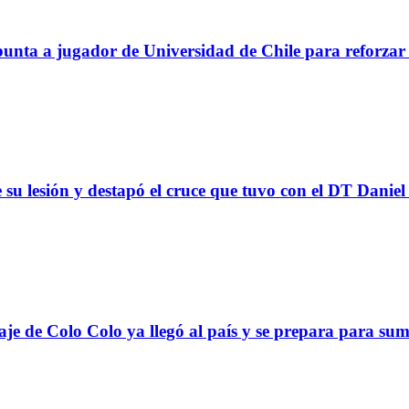
a a jugador de Universidad de Chile para reforzar 
 su lesión y destapó el cruce que tuvo con el DT Danie
Colo Colo ya llegó al país y se prepara para suma