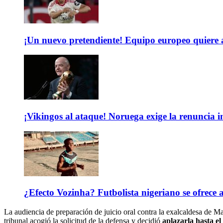
¡Un nuevo pretendiente! Equipo europeo quiere
¡Vikingos al ataque! Noruega exige la renuncia 
¿Efecto Vozinha? Futbolista nigeriano se ofrec
La audiencia de preparación de juicio oral contra la exalcaldesa de M
tribunal acogió la solicitud de la defensa y decidió
aplazarla hasta el