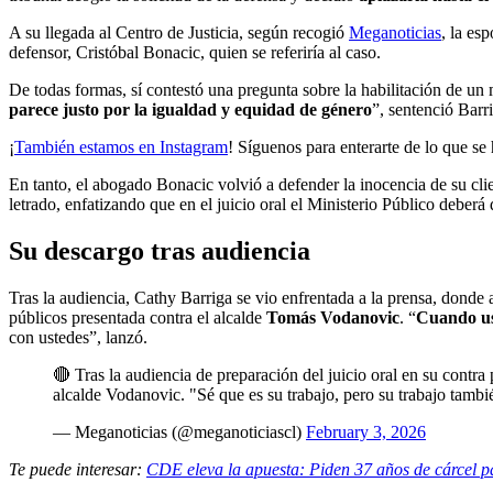
A su llegada al Centro de Justicia, según recogió
Meganoticias
, la es
defensor, Cristóbal Bonacic, quien se referiría al caso.
De todas formas, sí contestó una pregunta sobre la habilitación de u
parece justo por la igualdad y equidad de género
”, sentenció Barr
¡
También estamos en Instagram
! Síguenos para enterarte de lo que s
En tanto, el abogado Bonacic volvió a defender la inocencia de su clie
letrado, enfatizando que en el juicio oral el Ministerio Público deberá
Su descargo tras audiencia
Tras la audiencia, Cathy Barriga se vio enfrentada a la prensa, donde
públicos presentada contra el alcalde
Tomás Vodanovic
. “
Cuando ust
con ustedes”, lanzó.
🔴 Tras la audiencia de preparación del juicio oral en su contra
alcalde Vodanovic. "Sé que es su trabajo, pero su trabajo tambi
— Meganoticias (@meganoticiascl)
February 3, 2026
Te puede interesar:
CDE eleva la apuesta: Piden 37 años de cárcel p