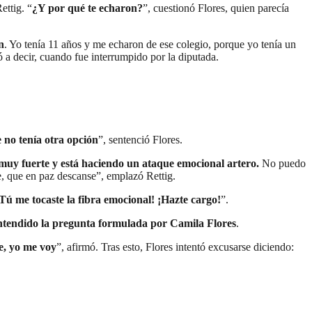
ettig. “
¿Y por qué te echaron?
”, cuestionó Flores, quien parecía
n
. Yo tenía 11 años y me echaron de ese colegio, porque yo tenía un
ó a decir, cuando fue interrumpido por la diputada.
e no tenía otra opción
”, sentenció Flores.
muy fuerte y está haciendo un ataque emocional artero.
No puedo
re, que en paz descanse”, emplazó Rettig.
Tú me tocaste la fibra emocional! ¡Hazte cargo!
”.
ntendido la pregunta formulada por Camila Flores
.
e, yo me voy
”, afirmó. Tras esto, Flores intentó excusarse diciendo: