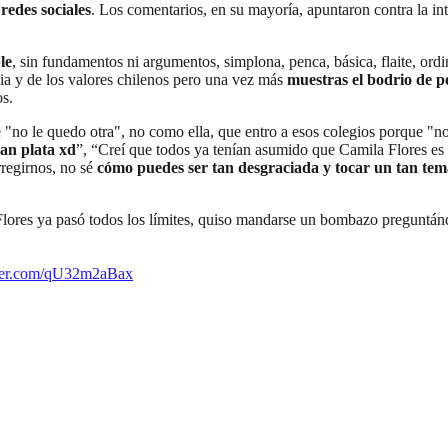
 redes sociales
. Los comentarios, en su mayoría, apuntaron contra la in
le
, sin fundamentos ni argumentos, simplona, penca, básica, flaite, ordi
ia y de los valores chilenos pero una vez más
muestras el bodrio de p
os.
o le quedo otra", no como ella, que entro a esos colegios porque "no 
an plata xd
”, “Creí que todos ya tenían asumido que Camila Flores e
regirnos, no sé
cómo puedes ser tan desgraciada y tocar un tan tema
Flores ya pasó todos los límites, quiso mandarse un bombazo preguntán
tter.com/qU32m2aBax