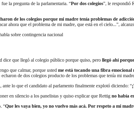
, fue la pregunta de la parlamentaria. “
Por dos colegios
”, le respondió R
haron de los colegios porque mi madre tenía problemas de adicció
acar ahora que el problema de mi madre, que está en el cielo...”, alcanz
 habla sobre contingencia nacional
d dice que llegó al colegio público porque quiso, pero
llegó ahí porqu
tengo que calmar, porque usted
me está tocando una fibra emocional 
 lo echaron de dos colegios producto de los problemas que tenía mi mad
ra, ante lo que el candidato al parlamento finalmente explotó diciendo: “
¡
ner en silencio a los panelistas y quiso explicar que Rettig
no había e
. “
Que les vaya bien, yo no vuelvo más acá. Por respeto a mi madr
.