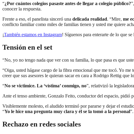
“
¿Por cuántos colegios pasaste antes de llegar a colegio público?
”
conocer la respuesta.
Frente a eso, el panelista sinceró una
delicada realidad
. “Mire,
me ec
conflicto familiar como miles de familias tienen y usted me quiere ach
¡
También estamos en Instagram
! Síguenos para enterarte de lo que se
Tensión en el set
“No, yo no tengo nada que ver con su familia, lo que pasa es que uste
“Oiga, usted hágase cargo de la fibra emocional que me tocó. Yo me 
creer que sus asesores le quieran sacar en cara a Rodrigo Rettig que
“
No se victimice. La ‘vístima’ conmigo, no
”, relativizó la legislado
Ante el tenso ambiente, Gonzalo Feito, conductor del espacio, pidió po
Visiblemente molesto, el aludido terminó por pararse y dejar el estudio
“
Yo le hice una pregunta muy clara y él se la tomó a la personal
”
Rechazo en redes sociales