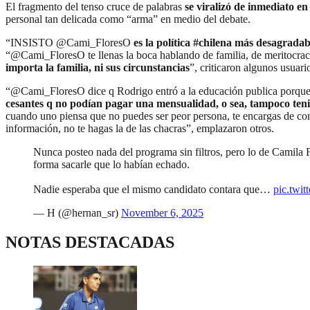
El fragmento del tenso cruce de palabras
se viralizó de inmediato en
personal tan delicada como “arma” en medio del debate.
“INSISTO @Cami_FloresO
es la política #chilena más desagradab
“@Cami_FloresO te llenas la boca hablando de familia, de meritocrac
importa la familia, ni sus circunstancias
”, criticaron algunos usuari
“@Cami_FloresO dice q Rodrigo entró a la educación publica porque "n
cesantes q no podían pagar una mensualidad, o sea, tampoco teni
cuando uno piensa que no puedes ser peor persona, te encargas de cor
información, no te hagas la de las chacras”, emplazaron otros.
Nunca posteo nada del programa sin filtros, pero lo de Camila 
forma sacarle que lo habían echado.
Nadie esperaba que el mismo candidato contara que…
pic.twi
— H (@hernan_sr)
November 6, 2025
NOTAS DESTACADAS