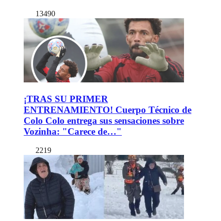
13490
¡TRAS SU PRIMER
ENTRENAMIENTO! Cuerpo Técnico de
Colo Colo entrega sus sensaciones sobre
Vozinha: "Carece de…"
2219