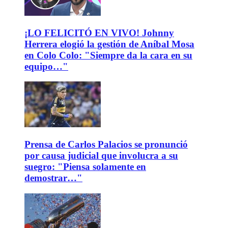
¡LO FELICITÓ EN VIVO! Johnny
Herrera elogió la gestión de Aníbal Mosa
en Colo Colo: "Siempre da la cara en su
equipo…"
Prensa de Carlos Palacios se pronunció
por causa judicial que involucra a su
suegro: "Piensa solamente en
demostrar…"