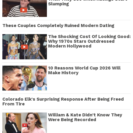
Slumping
These Couples Completely Ruined Modern Dating
The Shocking Cost Of Looking Good:
Why 1970s Stars Outdressed
Modern Hollywood
10 Reasons World Cup 2026 Will
Make History
Colorado Elk's Surprising Response After Being Freed
From Tire
William & Kate Didn't Know They
Were Being Recorded