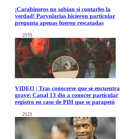
¡Carabineros no sabían si contarles la
verdad! Parvularias hicieron particular
pregunta apenas fueron rescatadas
2155
VIDEO | Tras conocerse que se encuentra
grave: Canal 13 dio a conocer particular
registro en caso de PDI que se parapetó
2121