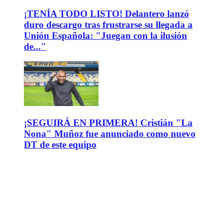
¡TENÍA TODO LISTO! Delantero lanzó
duro descargo tras frustrarse su llegada a
Unión Española: "Juegan con la ilusión
de..."
¡SEGUIRÁ EN PRIMERA! Cristián "La
Nona" Muñoz fue anunciado como nuevo
DT de este equipo