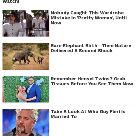
Watch!
Nobody Caught This Wardrobe
Mistake In 'Pretty Woman', Until
Now
Rare Elephant Birth—Then Nature
Delivered A Second Shock
Remember Hensel Twins? Grab
Tissues Before You See Them Now
Take A Look At Who Guy Fieri Is
Married To