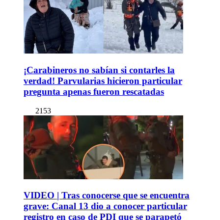
¡Carabineros no sabían si contarles la
verdad! Parvularias hicieron particular
pregunta apenas fueron rescatadas
2153
VIDEO | Tras conocerse que se encuentra
grave: Canal 13 dio a conocer particular
registro en caso de PDI que se parapetó