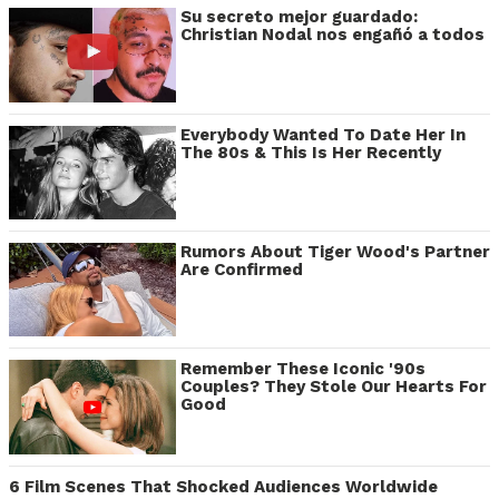
Su secreto mejor guardado:
Christian Nodal nos engañó a todos
Everybody Wanted To Date Her In
The 80s & This Is Her Recently
Rumors About Tiger Wood's Partner
Are Confirmed
Remember These Iconic '90s
Couples? They Stole Our Hearts For
Good
6 Film Scenes That Shocked Audiences Worldwide