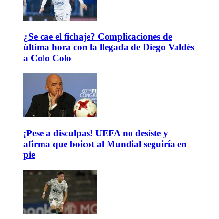
¿Se cae el fichaje? Complicaciones de
última hora con la llegada de Diego Valdés
a Colo Colo
¡Pese a disculpas! UEFA no desiste y
afirma que boicot al Mundial seguiría en
pie