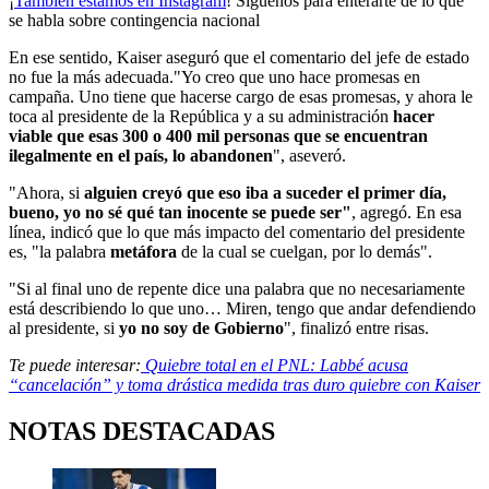
¡
También estamos en Instagram
! Síguenos para enterarte de lo que
se habla sobre contingencia nacional
En ese sentido, Kaiser aseguró que el comentario del jefe de estado
no fue la más adecuada."Yo creo que uno hace promesas en
campaña. Uno tiene que hacerse cargo de esas promesas, y ahora le
toca al presidente de la República y a su administración
hacer
viable que esas 300 o 400 mil personas que se encuentran
ilegalmente en el país, lo abandonen
", aseveró.
"Ahora, si
alguien creyó que eso iba a suceder el primer día,
bueno, yo no sé qué tan inocente se puede ser"
, agregó. En esa
línea, indicó que lo que más impacto del comentario del presidente
es, "la palabra
metáfora
de la cual se cuelgan, por lo demás".
"Si al final uno de repente dice una palabra que no necesariamente
está describiendo lo que uno… Miren, tengo que andar defendiendo
al presidente, si
yo no soy de Gobierno
", finalizó entre risas.
Te puede interesar:
Quiebre total en el PNL: Labbé acusa
“cancelación” y toma drástica medida tras duro quiebre con Kaiser
NOTAS DESTACADAS