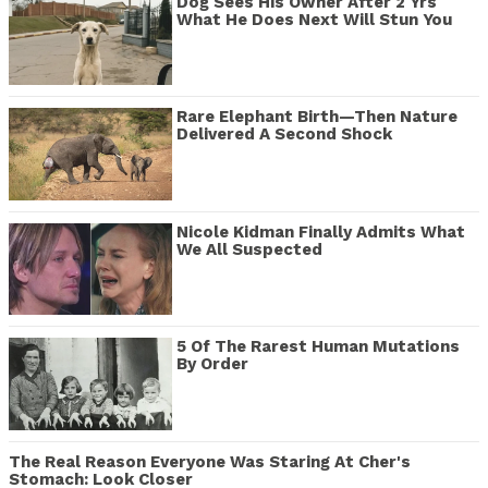
Dog Sees His Owner After 2 Yrs
What He Does Next Will Stun You
Rare Elephant Birth—Then Nature
Delivered A Second Shock
Nicole Kidman Finally Admits What
We All Suspected
5 Of The Rarest Human Mutations
By Order
The Real Reason Everyone Was Staring At Cher's
Stomach: Look Closer