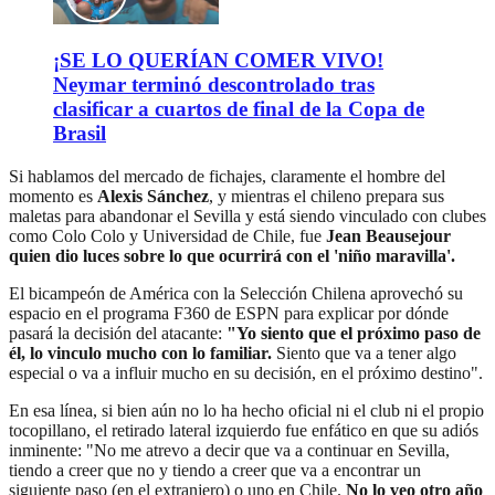
¡SE LO QUERÍAN COMER VIVO!
Neymar terminó descontrolado tras
clasificar a cuartos de final de la Copa de
Brasil
Si hablamos del mercado de fichajes, claramente el hombre del
momento es
Alexis Sánchez
, y mientras el chileno prepara sus
maletas para abandonar el Sevilla y está siendo vinculado con clubes
como Colo Colo y Universidad de Chile, fue
Jean Beausejour
quien dio luces sobre lo que ocurrirá con el 'niño maravilla'.
El bicampeón de América con la Selección Chilena aprovechó su
espacio en el programa F360 de ESPN para explicar por dónde
pasará la decisión del atacante:
"Yo siento que el próximo paso de
él, lo vinculo mucho con lo familiar.
Siento que va a tener algo
especial o va a influir mucho en su decisión, en el próximo destino".
En esa línea, si bien aún no lo ha hecho oficial ni el club ni el propio
tocopillano, el retirado lateral izquierdo fue enfático en que su adiós
inminente: "No me atrevo a decir que va a continuar en Sevilla,
tiendo a creer que no y tiendo a creer que va a encontrar un
siguiente paso (en el extranjero) o uno en Chile.
No lo veo otro año