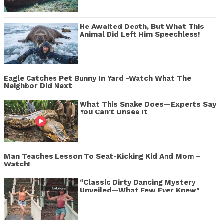
He Awaited Death, But What This
Animal Did Left Him Speechless!
Eagle Catches Pet Bunny In Yard -Watch What The
Neighbor Did Next
What This Snake Does—Experts Say
You Can't Unsee It
Man Teaches Lesson To Seat-Kicking Kid And Mom –
Watch!
“Classic Dirty Dancing Mystery
Unveiled—What Few Ever Knew"