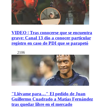
VIDEO | Tras conocerse que se encuentra
grave: Canal 13 dio a conocer particular
registro en caso de PDI que se parapetó
2106
"Llévame para…" El pedido de Juan
Guillermo Cuadrado a Matías Fernández
tras quedar libre en el mercado