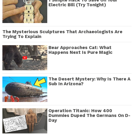
1 Simple Hack To Save On Your
Electric Bill (Try Tonight)
The Mysterious Sculptures That Archaeologists Are
Trying To Explain
Bear Approaches Cat: What
Happens Next Is Pure Magic
The Desert Mystery: Why Is There A
Sub In Arizona?
Operation Titanic: How 400
Dummies Duped The Germans On D-
Day