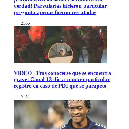
verdad! Parvularias hicieron particular
pregunta apenas fueron rescatadas
2165
VIDEO | Tras conocerse que se encuentra
grave: Canal 13 dio a conocer particular
registro en caso de PDI que se parapetó
2131