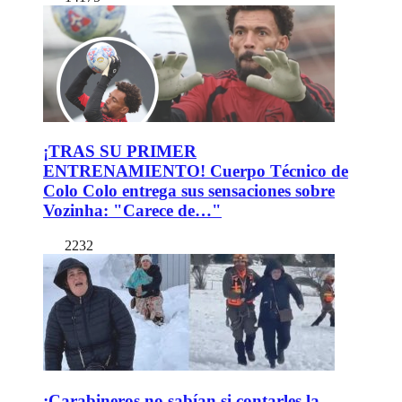
¡TRAS SU PRIMER
ENTRENAMIENTO! Cuerpo Técnico de
Colo Colo entrega sus sensaciones sobre
Vozinha: "Carece de…"
2232
¡Carabineros no sabían si contarles la