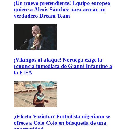
¡Un nuevo pretendiente! Equipo europeo
quiere a Alexis Sánchez para armar un
verdadero Dream Team
¡Vikingos al ataque! Noruega exige la
renuncia inmediata de Gianni Infantino a
la FIFA
¿Efecto Vozinha? Futbolista nigeriano se
ofrece a Colo Colo en búsqueda de una