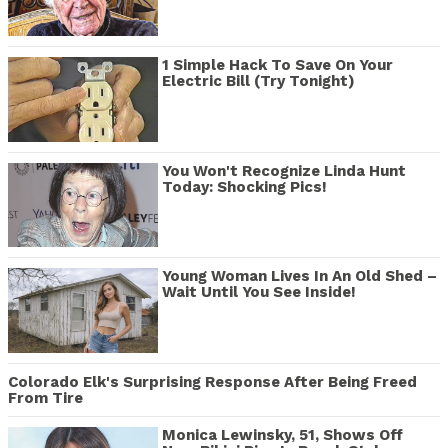
1 Simple Hack To Save On Your
Electric Bill (Try Tonight)
You Won't Recognize Linda Hunt
Today: Shocking Pics!
Young Woman Lives In An Old Shed –
Wait Until You See Inside!
Colorado Elk's Surprising Response After Being Freed
From Tire
Monica Lewinsky, 51, Shows Off