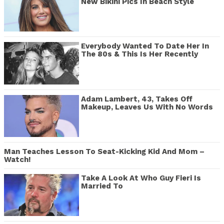
New Bikini Pics In Beach Style
Everybody Wanted To Date Her In
The 80s & This Is Her Recently
Adam Lambert, 43, Takes Off
Makeup, Leaves Us With No Words
Man Teaches Lesson To Seat-Kicking Kid And Mom –
Watch!
Take A Look At Who Guy Fieri Is
Married To