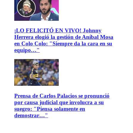
¡LO FELICITÓ EN VIVO! Johnny
Herrera elogió la gestión de Aníbal Mosa
en Colo Colo: "Siempre da la cara en su
equipo…"
Prensa de Carlos Palacios se pronunció
por causa judicial que involucra a su
suegro: "Piensa solamente en
demostrar…"