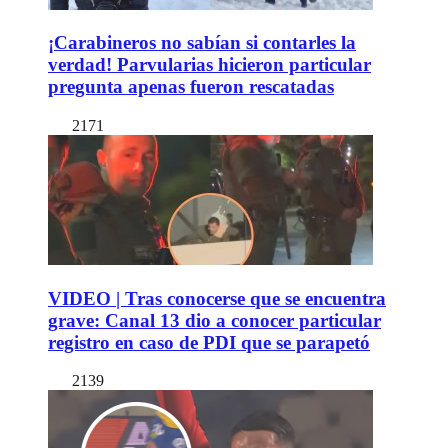
¡Carabineros no sabían si contarles la
verdad! Parvularias hicieron particular
pregunta apenas fueron rescatadas
2171
VIDEO | Tras conocerse que se encuentra
grave: Canal 13 dio a conocer particular
registro en caso de PDI que se parapetó
2139