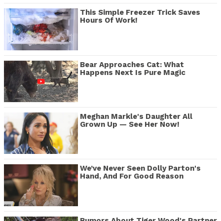
This Simple Freezer Trick Saves
Hours Of Work!
Bear Approaches Cat: What
Happens Next Is Pure Magic
Meghan Markle's Daughter All
Grown Up — See Her Now!
We’ve Never Seen Dolly Parton's
Hand, And For Good Reason
Rumors About Tiger Wood's Partner