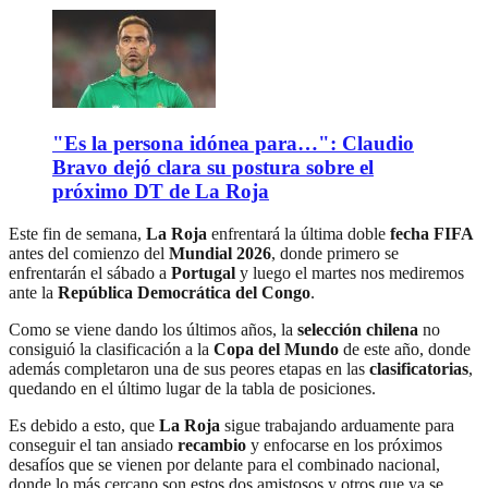
"Es la persona idónea para…": Claudio
Bravo dejó clara su postura sobre el
próximo DT de La Roja
Este fin de semana,
La Roja
enfrentará la última doble
fecha FIFA
antes del comienzo del
Mundial 2026
, donde primero se
enfrentarán el sábado a
Portugal
y luego el martes nos mediremos
ante la
República Democrática del Congo
.
Como se viene dando los últimos años, la
selección chilena
no
consiguió la clasificación a la
Copa del Mundo
de este año, donde
además completaron una de sus peores etapas en las
clasificatorias
,
quedando en el último lugar de la tabla de posiciones.
Es debido a esto, que
La Roja
sigue trabajando arduamente para
conseguir el tan ansiado
recambio
y enfocarse en los próximos
desafíos que se vienen por delante para el combinado nacional,
donde lo más cercano son estos dos amistosos y otros que ya se