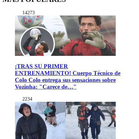
14273
¡TRAS SU PRIMER
ENTRENAMIENTO! Cuerpo Técnico de
Colo Colo entrega sus sensaciones sobre
Vozinha: "Carece de…"
2234