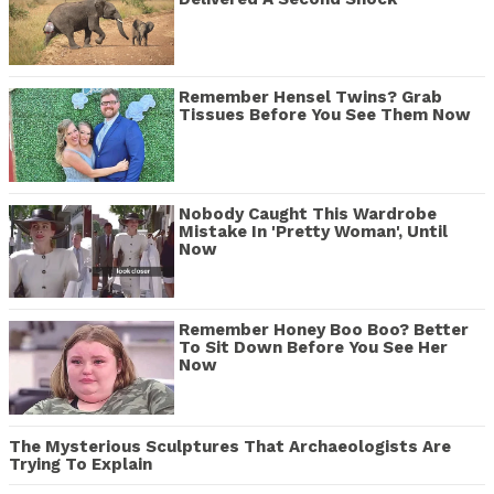
Remember Hensel Twins? Grab
Tissues Before You See Them Now
Nobody Caught This Wardrobe
Mistake In 'Pretty Woman', Until
Now
Remember Honey Boo Boo? Better
To Sit Down Before You See Her
Now
The Mysterious Sculptures That Archaeologists Are
Trying To Explain