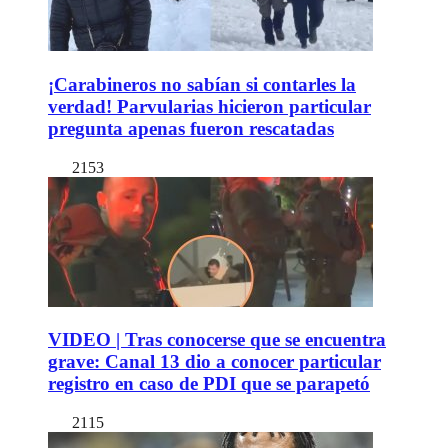
¡Carabineros no sabían si contarles la
verdad! Parvularias hicieron particular
pregunta apenas fueron rescatadas
2153
VIDEO | Tras conocerse que se encuentra
grave: Canal 13 dio a conocer particular
registro en caso de PDI que se parapetó
2115