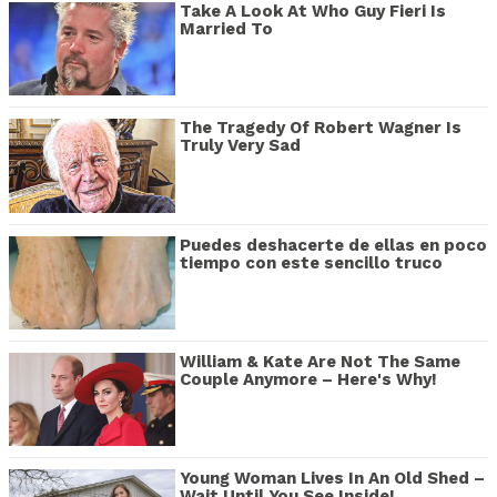
Take A Look At Who Guy Fieri Is
Married To
The Tragedy Of Robert Wagner Is
Truly Very Sad
Puedes deshacerte de ellas en poco
tiempo con este sencillo truco
William & Kate Are Not The Same
Couple Anymore – Here's Why!
Young Woman Lives In An Old Shed –
Wait Until You See Inside!