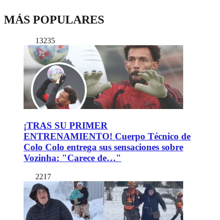
MÁS POPULARES
13235
¡TRAS SU PRIMER
ENTRENAMIENTO! Cuerpo Técnico de
Colo Colo entrega sus sensaciones sobre
Vozinha: "Carece de…"
2217