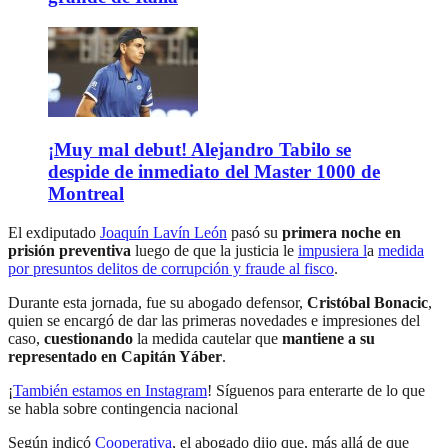
¡Muy mal debut! Alejandro Tabilo se
despide de inmediato del Master 1000 de
Montreal
El exdiputado
Joaquín Lavín León
pasó su
primera noche en
prisión preventiva
luego de que la justicia le
impusiera l
a
medida
por presuntos delitos de corrupción y fraude al fisco
.
Durante esta jornada, fue su abogado defensor,
Cristóbal Bonacic
,
quien se encargó de dar las primeras novedades e impresiones del
caso,
cuestionando
la medida cautelar que
mantiene a su
representado en Capitán Yáber
.
¡
También estamos en Instagram
! Síguenos para enterarte de lo que
se habla sobre contingencia nacional
Según indicó
Cooperativa
, el abogado dijo que, más allá de que