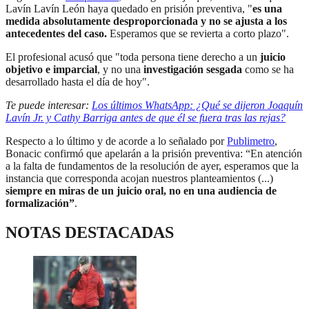
Lavín Lavín León haya quedado en prisión preventiva, "
es una
medida absolutamente desproporcionada y no se ajusta a los
antecedentes del caso.
Esperamos que se revierta a corto plazo".
El profesional acusó que "toda persona tiene derecho a un
juicio
objetivo e imparcial
, y no una
investigación sesgada
como se ha
desarrollado hasta el día de hoy".
Te puede interesar:
Los últimos WhatsApp: ¿Qué se dijeron Joaquín
Lavín Jr. y Cathy Barriga antes de que él se fuera tras las rejas?
Respecto a lo último y de acorde a lo señalado por
Publimetro
,
Bonacic confirmó que apelarán a la prisión preventiva: “En atención
a la falta de fundamentos de la resolución de ayer, esperamos que la
instancia que corresponda acojan nuestros planteamientos (...)
siempre en miras de un juicio oral, no en una audiencia de
formalización”
.
NOTAS DESTACADAS