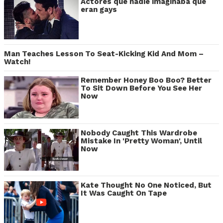
Actores que nadie imaginaba que
eran gays
Man Teaches Lesson To Seat-Kicking Kid And Mom –
Watch!
Remember Honey Boo Boo? Better
To Sit Down Before You See Her
Now
Nobody Caught This Wardrobe
Mistake In 'Pretty Woman', Until
Now
Kate Thought No One Noticed, But
It Was Caught On Tape