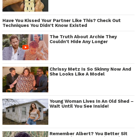
Have You Kissed Your Partner Like This? Check Out
Techniques You Didn't Know Existed
The Truth About Archie They
Couldn't Hide Any Longer
Chrissy Metz Is So Skinny Now And
She Looks Like A Model
Young Woman Lives In An Old Shed –
Wait Until You See Inside!
Remember Albert? You Better Sit