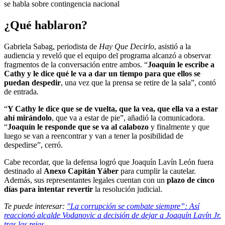
se habla sobre contingencia nacional
¿Qué hablaron?
Gabriela Sabag, periodista de
Hay Que Decirlo
, asistió a la
audiencia y reveló que el equipo del programa alcanzó a observar
fragmentos de la conversación entre ambos. “
Joaquín le escribe a
Cathy y le dice qué le va a dar un tiempo para que ellos se
puedan despedir
, una vez que la prensa se retire de la sala”, contó
de entrada.
“
Y Cathy le dice que se de vuelta, que la vea, que ella va a estar
ahí mirándolo
, que va a estar de pie”, añadió la comunicadora.
“
Joaquín le responde que se va al calabozo
y finalmente y que
luego se van a reencontrar y van a tener la posibilidad de
despedirse”
, cerró.
Cabe recordar, que la defensa logró que Joaquín Lavín León fuera
destinado al
Anexo Capitán Yáber
para cumplir la cautelar.
Además, sus representantes legales cuentan con un
plazo de cinco
días para intentar revertir
la resolución judicial.
Te puede interesar:
"La corrupción se combate siempre”: Así
reaccionó alcalde Vodanovic a decisión de dejar a Joaquín Lavín Jr.
tras las rejas