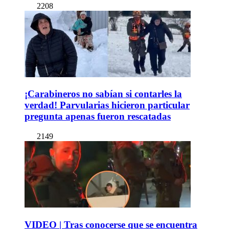
2208
¡Carabineros no sabían si contarles la
verdad! Parvularias hicieron particular
pregunta apenas fueron rescatadas
2149
VIDEO | Tras conocerse que se encuentra