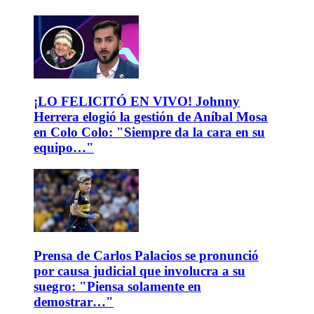
¡LO FELICITÓ EN VIVO! Johnny
Herrera elogió la gestión de Aníbal Mosa
en Colo Colo: "Siempre da la cara en su
equipo…"
Prensa de Carlos Palacios se pronunció
por causa judicial que involucra a su
suegro: "Piensa solamente en
demostrar…"