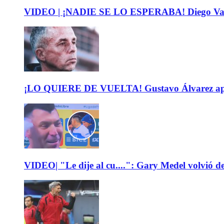
VIDEO | ¡NADIE SE LO ESPERABA! Diego Valdés 
¡LO QUIERE DE VUELTA! Gustavo Álvarez apunt
VIDEO| "Le dije al cu....": Gary Medel volvió de