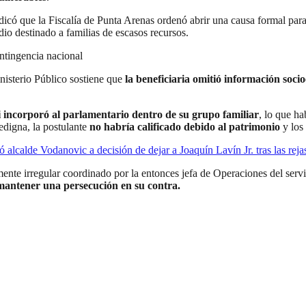
indicó que la Fiscalía de Punta Arenas ordenó abrir una causa formal pa
dio destinado a familias de escasos recursos.
ontingencia nacional
nisterio Público sostiene que
la beneficiaria omitió información soc
ni incorporó al parlamentario dentro de su grupo familiar
, lo que ha
edigna, la postulante
no habría calificado debido al patrimonio
y los 
alcalde Vodanovic a decisión de dejar a Joaquín Lavín Jr. tras las reja
nte irregular coordinado por la entonces jefa de Operaciones del serv
mantener una persecución en su contra.