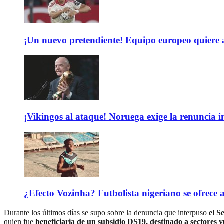
¡Un nuevo pretendiente! Equipo europeo quiere
¡Vikingos al ataque! Noruega exige la renuncia 
¿Efecto Vozinha? Futbolista nigeriano se ofrec
Durante los últimos días se supo sobre la denuncia que interpuso
el S
quien fue
beneficiaria de un subsidio DS19, destinado a sectores 