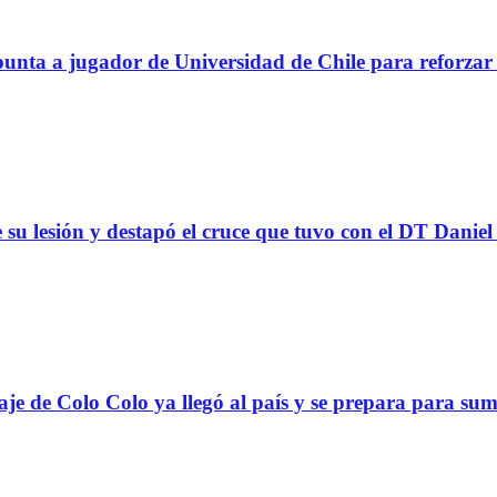
a a jugador de Universidad de Chile para reforzar 
 su lesión y destapó el cruce que tuvo con el DT Danie
Colo Colo ya llegó al país y se prepara para suma