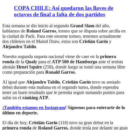
COPA CHILE: Así quedaron las llaves de
octavos de final a falta de dos partidos
Esta semana se dio inicio al segundo
Grand Slam
del año,
hablamos de
Roland Garros
, torneo que se disputa sobre arcilla en
la ciudad de París. Para este enorme torneo, tenemos actualmente
dos chilenos en el Maind Draw, estos son
Cristián Garín
y
Alejandro Tabilo
.
Nuestra segunda raqueta nacional viene de caer en la
primera
ronda
de la
Qualy
para el
ATP 500 de Hamburgo
ante el tenista
alemán
Henri Squire
(258), donde luego se tomó una semana libre
como preparación para
Ronald Garros
.
Al igual que
Alejandro Tabilo
,
Cristián Garín
tuvo su ansiado
debut durante esta mañana en el segundo turno, donde esperaba
tener un buen resultado que le permita seguir sumando puntos para
subir en el
ránking ATP
.
¡
También estamos en Instagram
! Síguenos para enterarte de lo
último en deporte.
El día de hoy,
Cristián Garín
(118) tuvo su gran debut en la
primera ronda
de
Roland Garros
, donde tenía por delante un gran