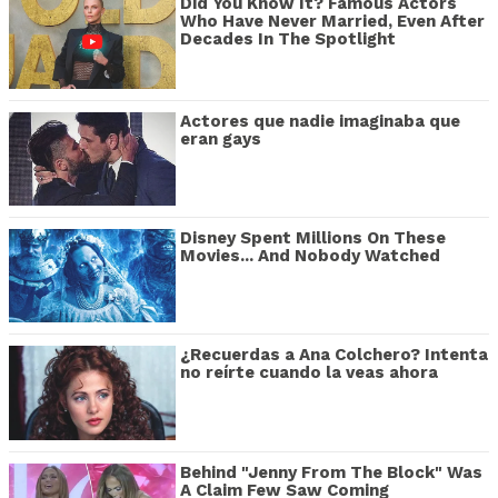
Did You Know It? Famous Actors
Who Have Never Married, Even After
Decades In The Spotlight
Actores que nadie imaginaba que
eran gays
Disney Spent Millions On These
Movies... And Nobody Watched
¿Recuerdas a Ana Colchero? Intenta
no reírte cuando la veas ahora
Behind "Jenny From The Block" Was
A Claim Few Saw Coming