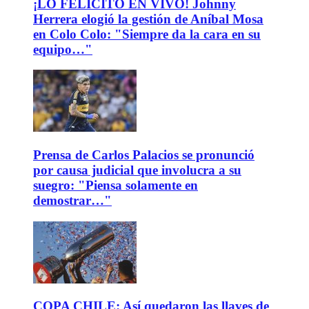
¡LO FELICITÓ EN VIVO! Johnny
Herrera elogió la gestión de Aníbal Mosa
en Colo Colo: "Siempre da la cara en su
equipo…"
Prensa de Carlos Palacios se pronunció
por causa judicial que involucra a su
suegro: "Piensa solamente en
demostrar…"
COPA CHILE: Así quedaron las llaves de