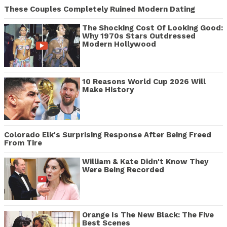
These Couples Completely Ruined Modern Dating
The Shocking Cost Of Looking Good:
Why 1970s Stars Outdressed
Modern Hollywood
10 Reasons World Cup 2026 Will
Make History
Colorado Elk's Surprising Response After Being Freed
From Tire
William & Kate Didn't Know They
Were Being Recorded
Orange Is The New Black: The Five
Best Scenes