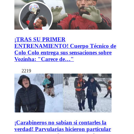
¡TRAS SU PRIMER
ENTRENAMIENTO! Cuerpo Técnico de
Colo Colo entrega sus sensaciones sobre
Vozinha: "Carece de…"
2219
¡Carabineros no sabían si contarles la
verdad! Parvularias hicieron particular