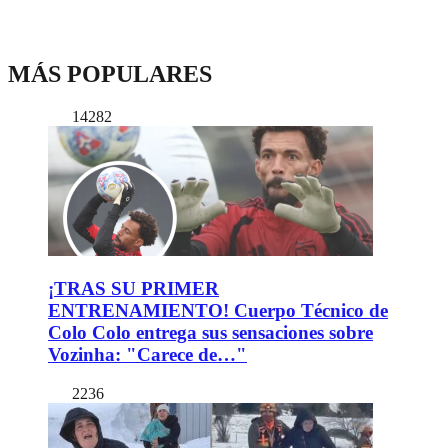
MÁS POPULARES
14282
¡TRAS SU PRIMER
ENTRENAMIENTO! Cuerpo Técnico de
Colo Colo entrega sus sensaciones sobre
Vozinha: "Carece de…"
2236