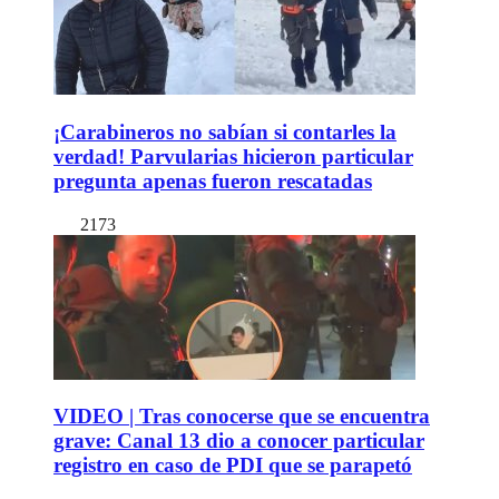
¡Carabineros no sabían si contarles la
verdad! Parvularias hicieron particular
pregunta apenas fueron rescatadas
2173
VIDEO | Tras conocerse que se encuentra
grave: Canal 13 dio a conocer particular
registro en caso de PDI que se parapetó