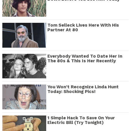
Tom Selleck Lives Here With His
Partner At 80
Everybody Wanted To Date Her In
The 80s & This Is Her Recently
You Won't Recognize Linda Hunt
Today: Shocking Pics!
1 Simple Hack To Save On Your
Electric Bill (Try Tonight)