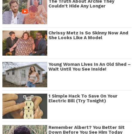
The Truth About Archie They
Couldn't Hide Any Longer
Chrissy Metz Is So Skinny Now And
She Looks Like A Model
Young Woman Lives In An Old Shed –
Wait Until You See Inside!
1 Simple Hack To Save On Your
Electric Bill (Try Tonight)
Remember Albert? You Better Sit
Down Before You See Him Today