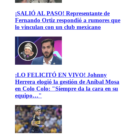
¡SALIÓ AL PASO! Representante de
Fernando Ortiz respondió a rumores que
lo vinculan con un club mexicano
¡LO FELICITÓ EN VIVO! Johnny
Herrera elogió la gestión de Aníbal Mosa
en Colo Colo: "Siempre da la cara en su
equipo…"