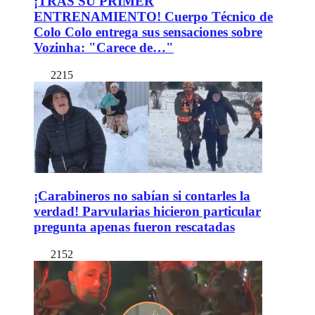
¡TRAS SU PRIMER
ENTRENAMIENTO! Cuerpo Técnico de
Colo Colo entrega sus sensaciones sobre
Vozinha: "Carece de…"
2215
¡Carabineros no sabían si contarles la
verdad! Parvularias hicieron particular
pregunta apenas fueron rescatadas
2152