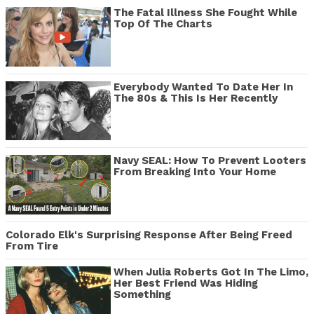
The Fatal Illness She Fought While
Top Of The Charts
Everybody Wanted To Date Her In
The 80s & This Is Her Recently
Navy SEAL: How To Prevent Looters
From Breaking Into Your Home
Colorado Elk's Surprising Response After Being Freed
From Tire
When Julia Roberts Got In The Limo,
Her Best Friend Was Hiding
Something