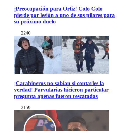
¡Preocupación para Ortiz! Colo Colo
pierde por lesión a uno de sus pilares para
su próximo duelo
2240
¡Carabineros no sabían si contarles la
verdad! Parvularias hicieron particular
pregunta apenas fueron rescatadas
2159