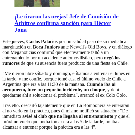
¡Le tiraron las orejas! Jefe de Comisión de
Árbitros confirma sanción para Héctor
Jona
Este jueves,
Carlos Palacios
por fin salió al paso de su mediática
marginación en
Boca Juniors
ante Newell's Old Boys, y en diálogo
con Meganoticias confirmó que efectivamente faltó a un
entrenamiento por un accidente automovilístico, pero
negó los
rumores
de que su ausencia fuera producto de una fiesta en Chile.
"Me dieron libre sábado y domingo, e íbamos a entrenar el lunes en
la tarde, y me confié, porque tomé casi el último vuelo de Chile a
Argentina que era a las 11:30 de la mañana.
Cuando iba al
aeropuerto, tuve un pequeño incidente, un choque
, y debí
quedarme ahí a solucionar el problema", arrancó el ex Colo Colo.
Tras ello, descartó tajantemente que en La Bombonera se enteraran
al no verlo en la práctica, pues él mismo notificó su situación: "De
inmediato
avisé al club que no llegaba al entrenamiento
y que el
próximo vuelo que podía tomar era a las 5 de la tarde, no iba a
alcanzar a entrenar porque la práctica era a las 4".