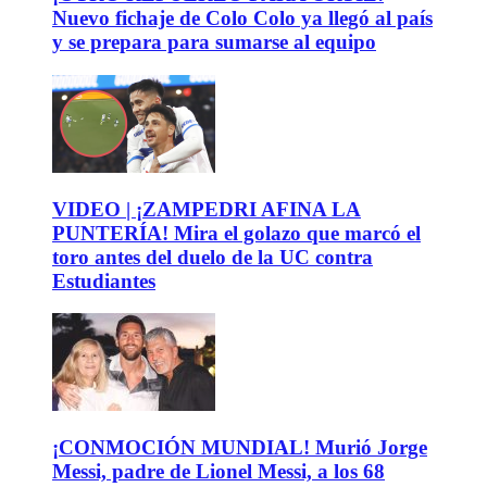
Nuevo fichaje de Colo Colo ya llegó al país
y se prepara para sumarse al equipo
VIDEO | ¡ZAMPEDRI AFINA LA
PUNTERÍA! Mira el golazo que marcó el
toro antes del duelo de la UC contra
Estudiantes
¡CONMOCIÓN MUNDIAL! Murió Jorge
Messi, padre de Lionel Messi, a los 68