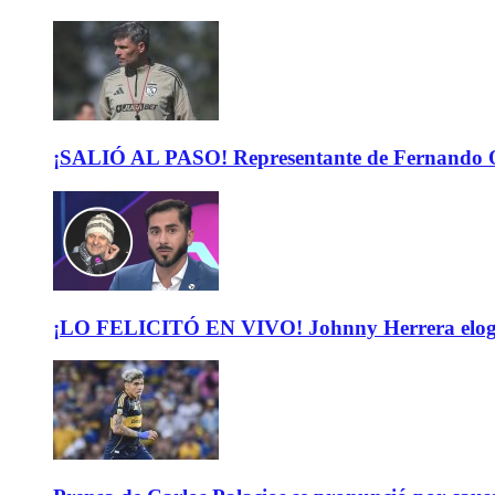
¡SALIÓ AL PASO! Representante de Fernando Or
¡LO FELICITÓ EN VIVO! Johnny Herrera elogió 