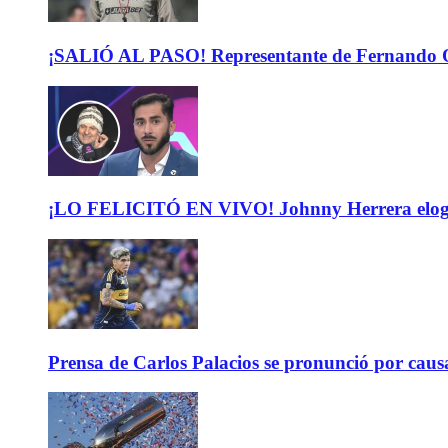
¡SALIÓ AL PASO! Representante de Fernando Or
¡LO FELICITÓ EN VIVO! Johnny Herrera elogió 
Prensa de Carlos Palacios se pronunció por caus