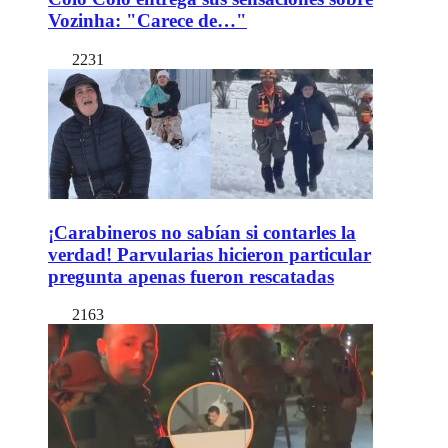
Vozinha: "Carece de…"
2231
¡Carabineros no sabían si contarles la
verdad! Parvularias hicieron particular
pregunta apenas fueron rescatadas
2163