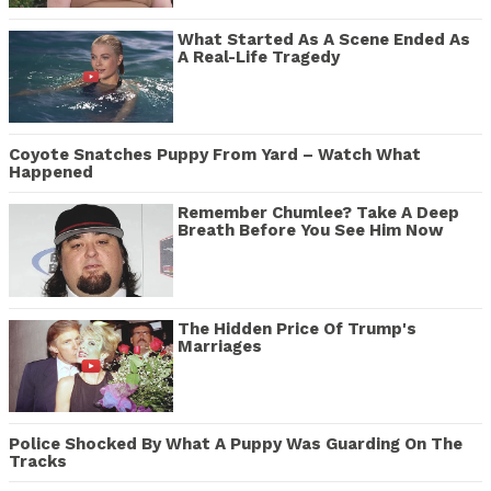
What Started As A Scene Ended As
A Real-Life Tragedy
Coyote Snatches Puppy From Yard – Watch What
Happened
Remember Chumlee? Take A Deep
Breath Before You See Him Now
The Hidden Price Of Trump's
Marriages
Police Shocked By What A Puppy Was Guarding On The
Tracks