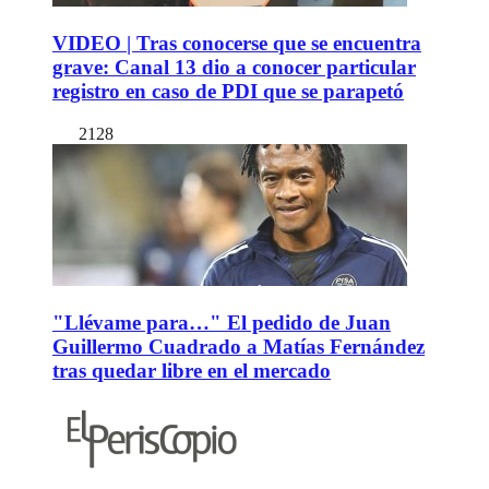
VIDEO | Tras conocerse que se encuentra
grave: Canal 13 dio a conocer particular
registro en caso de PDI que se parapetó
2128
"Llévame para…" El pedido de Juan
Guillermo Cuadrado a Matías Fernández
tras quedar libre en el mercado