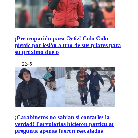
¡Preocupación para Ortiz! Colo Colo
pierde por lesión a uno de sus pilares para
su próximo duelo
2245
¡Carabineros no sabían si contarles la
verdad! Parvularias hicieron particular
pregunta apenas fueron rescatadas