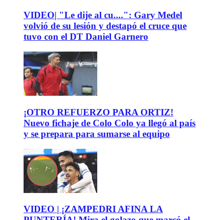
VIDEO| "Le dije al cu....": Gary Medel
volvió de su lesión y destapó el cruce que
tuvo con el DT Daniel Garnero
¡OTRO REFUERZO PARA ORTIZ!
Nuevo fichaje de Colo Colo ya llegó al país
y se prepara para sumarse al equipo
VIDEO | ¡ZAMPEDRI AFINA LA
PUNTERÍA! Mira el golazo que marcó el