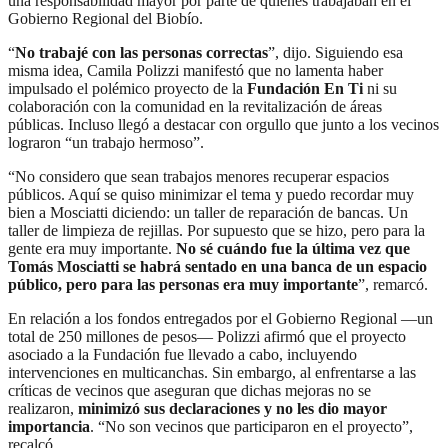
una responsabilidad mayor por parte de quienes trabajaban en el
Gobierno Regional del Biobío.
“
No trabajé con las personas correctas
”, dijo. Siguiendo esa
misma idea, Camila Polizzi manifestó que no lamenta haber
impulsado el polémico proyecto de la
Fundación En Ti
ni su
colaboración con la comunidad en la revitalización de áreas
públicas. Incluso llegó a destacar con orgullo que junto a los vecinos
lograron “un trabajo hermoso”.
“No considero que sean trabajos menores recuperar espacios
públicos. Aquí se quiso minimizar el tema y puedo recordar muy
bien a Mosciatti diciendo: un taller de reparación de bancas. Un
taller de limpieza de rejillas. Por supuesto que se hizo, pero para la
gente era muy importante.
No sé cuándo fue la última vez que
Tomás Mosciatti se habrá sentado en una banca de un espacio
público, pero para las personas era muy importante
”, remarcó.
En relación a los fondos entregados por el Gobierno Regional —un
total de 250 millones de pesos— Polizzi afirmó que el proyecto
asociado a la Fundación fue llevado a cabo, incluyendo
intervenciones en multicanchas. Sin embargo, al enfrentarse a las
críticas de vecinos que aseguran que dichas mejoras no se
realizaron,
minimizó sus declaraciones y no les dio mayor
importancia
. “No son vecinos que participaron en el proyecto”,
recalcó.