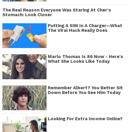
The Real Reason Everyone Was Staring At Cher's
Stomach: Look Closer
Putting A SIM In A Charger—What
The Viral Hack Really Does
Marlo Thomas Is 86 Now - Here's
What She Looks Like Today
Remember Albert? You Better Sit
Down Before You See Him Today
Looking For Extra Income Online?